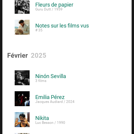
Fleurs de papier
Guru Dutt / 1959
Notes sur les films vus
# 35
Février
2025
Ninón Sevilla
3 films
Emilia Pérez
Jacques Audiard / 2024
Nikita
Luc Besson / 1990