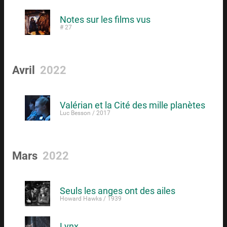
Notes sur les films vus
# 27
Avril
2022
Valérian et la Cité des mille planètes
Luc Besson / 2017
Mars
2022
Seuls les anges ont des ailes
Howard Hawks / 1939
Lynx