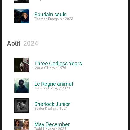
Soudain seuls
Thomas Bidegain / 2023
Août
2024
Three Godless Years
Mario O'Hara / 1976
Le Règne animal
Thomas Cailley / 2023
Sherlock Junior
Buster Keaton / 1924
May December
Todd Haynes / 2024