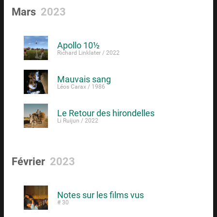
Mars
2023
Apollo 10½
Richard Linklater / 2022
Mauvais sang
Léos Carax / 1986
Le Retour des hirondelles
Li Ruijun / 2022
Février
2023
Notes sur les films vus
# 30