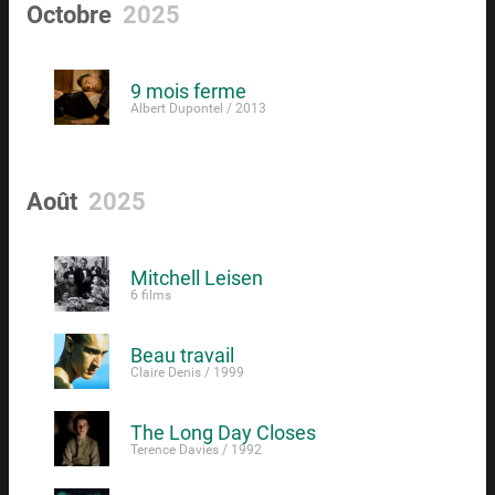
Octobre
2025
9 mois ferme
Albert Dupontel / 2013
Août
2025
Mitchell Leisen
6 films
Beau travail
Claire Denis / 1999
The Long Day Closes
Terence Davies / 1992