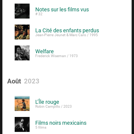
Notes sur les films vus
# 32
La Cité des enfants perdus
Jean-Pierre Jeunet & Marc Caro / 1995
Welfare
Frederick Wiseman / 1973
Août
2023
L’Île rouge
Robin Campillo / 2023
Films noirs mexicains
5 films