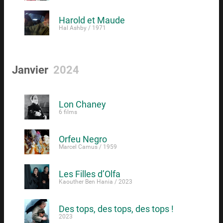
Harold et Maude
Hal Ashby / 1971
Janvier
2024
Lon Chaney
6 films
Orfeu Negro
Marcel Camus / 1959
Les Filles d’Olfa
Kaouther Ben Hania / 2023
Des tops, des tops, des tops !
2023