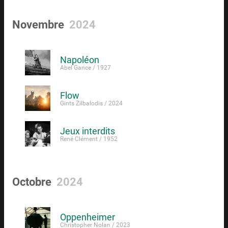
Novembre
2024
Napoléon
Abel Gance / 1927
Flow
Gints Zilbalodis / 2024
Jeux interdits
René Clément / 1952
Octobre
2024
Oppenheimer
Christopher Nolan / 2023