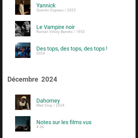
Yannick
Quentin Dupieux / 2023
Le Vampire noir
Román Viñoly Barreto / 1953
Des tops, des tops, des tops !
2024
Décembre 2024
Dahomey
Mati Diop / 2024
Notes sur les films vus
# 34