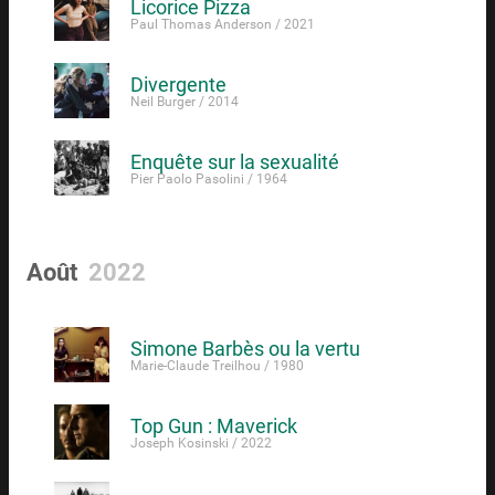
Licorice Pizza
Paul Thomas Anderson / 2021
Divergente
Neil Burger / 2014
Enquête sur la sexualité
Pier Paolo Pasolini / 1964
Août
2022
Simone Barbès ou la vertu
Marie-Claude Treilhou / 1980
Top Gun : Maverick
Joseph Kosinski / 2022