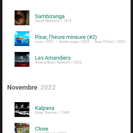
Sambizanga
Sarah Maldoror / 1972
Pixar, l’heure mineure (#2)
Luca / 2021 • Alerte rouge / 2022 • Buzz l'Éclair / 2022
Les Amandiers
Valeria Bruni-Tedeschi / 2022
Novembre
2022
Kalpana
Uday Shankar / 1948
Close