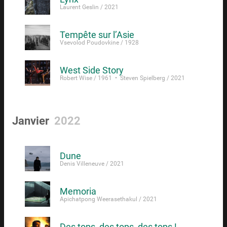
Laurent Geslin / 2021
Tempête sur l’Asie
Vsevolod Poudovkine / 1928
West Side Story
Robert Wise / 1961 • Steven Spielberg / 2021
Janvier
2022
Dune
Denis Villeneuve / 2021
Memoria
Apichatpong Weerasethakul / 2021
Des tops, des tops, des tops !