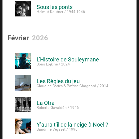
Sous les ponts
Helmut Käutner / 1944-1946
Février
2026
L’Histoire de Souleymane
Boris Lojkine / 2024
Les Règles du jeu
Claudine Bories & Patrice Chagnard / 2014
La Otra
Roberto Gavaldón / 1946
Y’aura t’il de la neige à Noël ?
Sandrine Veysset / 1996