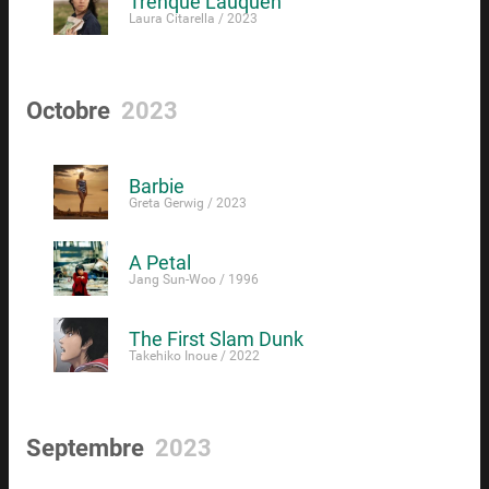
Trenque Lauquen
Laura Citarella / 2023
Octobre
2023
Barbie
Greta Gerwig / 2023
A Petal
Jang Sun-Woo / 1996
The First Slam Dunk
Takehiko Inoue / 2022
Septembre
2023