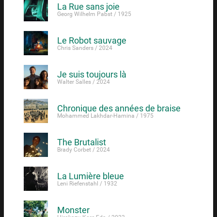
La Rue sans joie
Georg Wilhelm Pabst / 1925
Le Robot sauvage
Chris Sanders / 2024
Je suis toujours là
Walter Salles / 2024
Chronique des années de braise
Mohammed Lakhdar-Hamina / 1975
The Brutalist
Brady Corbet / 2024
La Lumière bleue
Leni Riefenstahl / 1932
Monster