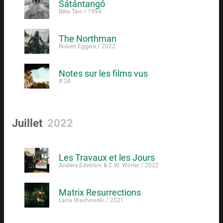
Sátántangó
Béla Tarr / 1994
The Northman
Robert Eggers / 2022
Notes sur les films vus
# 28
Juillet
2022
Les Travaux et les Jours
Anders Edström & C.W. Winter / 2022
Matrix Resurrections
Lana Wachowski / 2021