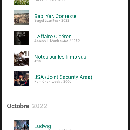
Lukas Dhont / 2022
Babi Yar. Contexte
Sergei Loznitsa / 2022
L’Affaire Cicéron
Joseph L. Mankiewicz / 1952
Notes sur les films vus
# 29
JSA (Joint Security Area)
Park Chan-wook / 2000
Octobre
2022
Ludwig