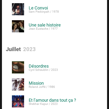
Le Convoi
Sam Peckinpah / 1978
Une sale histoire
Jean Eustache / 1977
Juillet
2023
Désordres
Cyril Schäublin / 2023
Mission
Roland Joffé / 1986
Et l’amour dans tout ça ?
Shekhar Kapur / 2023