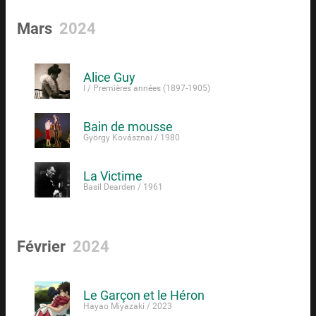
Mars
2024
Alice Guy
I / Premières années (1897-1905)
Bain de mousse
György Kovásznai / 1980
La Victime
Basil Dearden / 1961
Février
2024
Le Garçon et le Héron
Hayao Miyazaki / 2023