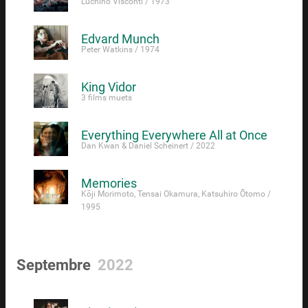
Luchino Visconti / 1973
Edvard Munch
Peter Watkins / 1974
King Vidor
3 films muets
Everything Everywhere All at Once
Dan Kwan & Daniel Scheinert / 2022
Memories
Kōji Morimoto, Tensai Okamura, Katsuhiro Ōtomo /
1995
Septembre
2022