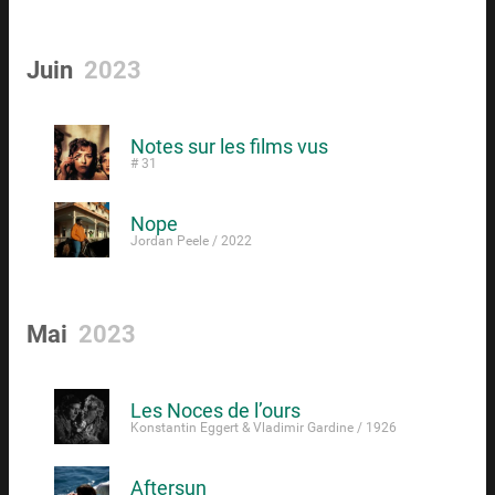
Juin
2023
Notes sur les films vus
# 31
Nope
Jordan Peele / 2022
Mai
2023
Les Noces de l’ours
Konstantin Eggert & Vladimir Gardine / 1926
Aftersun