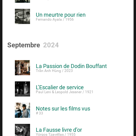
Un meurtre pour rien
Fernando Ayala / 1956
Septembre
2024
La Passion de Dodin Bouffant
Trần Anh Hùng / 2023
L’Escalier de service
Paul Leni & Leopold Jessner / 1921
Notes sur les films vus
# 33
La Fausse livre d’or
Yórgos Tzavéllas / 1955