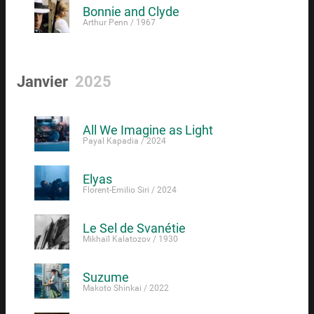
Bonnie and Clyde
Arthur Penn / 1967
Janvier
2025
All We Imagine as Light
Payal Kapadia / 2024
Elyas
Florent-Emilio Siri / 2024
Le Sel de Svanétie
Mikhaïl Kalatozov / 1930
Suzume
Makoto Shinkai / 2022