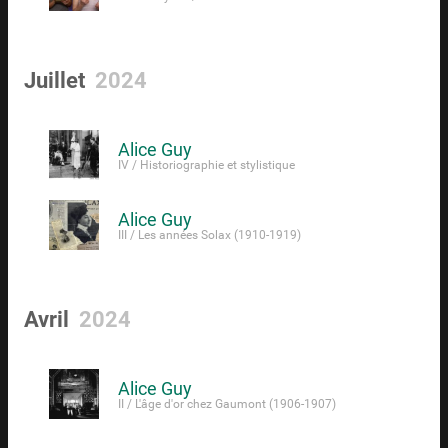
Juillet
2024
Alice Guy
IV / Historiographie et stylistique
Alice Guy
III / Les années Solax (1910-1919)
Avril
2024
Alice Guy
II / L'âge d'or chez Gaumont (1906-1907)