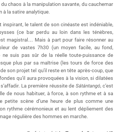
s, du chaos à la manipulation savante, du cauchemar
n à la satire analytique.
st inspirant, le talent de son cinéaste est indéniable,
ysses (ce bar perdu au loin dans les ténèbres,
al est magistral… Mais à part pour faire résonner au
pleur de vastes 7h30 (un moyen facile, au fond,
 je ne suis pas sûr de la réelle toute-puissance de
sque plus par sa maîtrise (les tours de force des
e son projet tel qu’il reste en tête après-coup, que
ondes qu’il aura provoquées à la vision, si dilatées
t s’affadir. La première réussite de
Sátántangó
, c’est
le de nous habituer, à force, à son rythme et à sa
une petite scène d’une heure de plus comme une
à son rythme cérémonieux et au lent dépliement des
l’image régulière des hommes en marche.