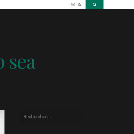
✉
RSS
Search
p sea
Rechercher :