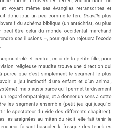
onne parole à travers les terres, voulant bâtir “un
s, et voyant même ses évangiles retranscrites et
ait donc jour, un peu comme le fera
Dogville
plus
bversif du schéma biblique (un antéchrist, ou plus
– peut-être celui du monde occidental marchand
vendre ses illusions –, pour qui on rejouera l’exode
.
segment-clé et central, celui de la petite fille, pour
 vision religieuse maudite trouve une direction qui
à parce que c’est simplement le segment le plus
avoir le jeu instinctif d’une enfant et d’un animal,
 système), mais aussi parce qu’il permet tardivement
e un regard empathique, et à donner un sens à cette
dre les segments ensemble (petit jeu qui jusqu’ici
ir le spectateur du vide des différents chapitres).
lles les araignées au mitan du récit, elle fait tenir le
encheur faisant basculer la fresque des ténèbres