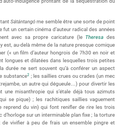
’auto-indulgence profitant de la séquestration du
 tant
Sátántangó
me semble être une sorte de point
ue fut un certain cinéma d’auteur radical des années
ement avec sa propre caricature (le
Theresa
des
ut y est, au-delà même de la nature presque comique
her (« un film d’auteur hongrois de 7h30 en noir et
t longues et dilatées dans lesquelles trois petites
 la durée ne sert souvent qu’à conférer un aspect
2
de substance
; les saillies crues ou crades (un mec
ntrejambe, un autre qui dégueule…) pour divertir les
t une misanthropie qui s’étale déjà tous azimuts
i se pique) ; les rachitiques saillies vaguement
 reprend du vin) qui font renifler de rire les trois
tac d’horloge sur un interminable plan fixe ; la torture
e vivifier à peu de frais un ensemble pingre et