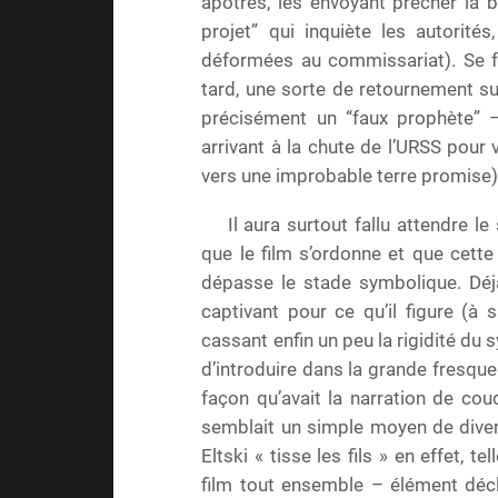
apôtres, les envoyant prêcher la b
projet” qui inquiète les autorité
déformées au commissariat). Se f
tard, une sorte de retournement su
précisément un “faux prophète” 
arrivant à la chute de l’URSS pour 
vers une improbable terre promise)
Il aura surtout fallu attendre le 
que le film s’ordonne et que cette
dépasse le stade symbolique. Déj
captivant pour ce qu’il figure (à s
cassant enfin un peu la rigidité du
d’introduire dans la grande fresqu
façon qu’avait la narration de cou
semblait un simple moyen de divert
Eltski « tisse les fils » en effet, te
film tout ensemble – élément décl