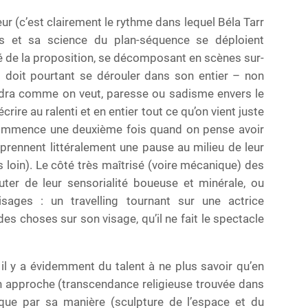
eur (c’est clairement le rythme dans lequel Béla Tarr
s et sa science du plan-séquence se déploient
té de la proposition, se décomposant en scènes sur-
et doit pourtant se dérouler dans son entier – non
dra comme on veut, paresse ou sadisme envers le
crire au ralenti et en entier tout ce qu’on vient juste
ecommence une deuxième fois quand on pense avoir
qui prennent littéralement une pause au milieu de leur
s loin). Le côté très maîtrisé (voire mécanique) des
uter de leur sensorialité boueuse et minérale, ou
sages : un travelling tournant sur une actrice
es choses sur son visage, qu’il ne fait le spectacle
il y a évidemment du talent à ne plus savoir qu’en
son approche (transcendance religieuse trouvée dans
 que par sa manière (sculpture de l’espace et du