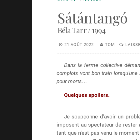
MODERNE
/
HONGRIE
Sátántangó
Béla Tarr / 1994
21 AOÛT 2022
TOM
LAISS
Dans la ferme collective démant
complots vont bon train lorsqu’un
pour morts…
Quelques spoilers.
Je soupçonne d’avoir un probl
imposent au spectateur de rester a
tant que n’est pas venu le moment d