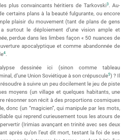
3
des plus convaincants héritiers de Tarkovski
. Au-
e certains plans à la beauté fulgurante, ou encore
mple plaisir du mouvement (tant de plans de gens
 a surtout le déploiement d’une vision ample et
mnée, perdue dans les limbes façon « 50 nuances de
 ouverture apocalyptique et comme abandonnée de
4
le
.
alypse dessinée ici (sinon comme tableau
5
inal, d’une Union Soviétique à son crépuscule
) ? Il
se résoudre à suivre un peu docilement le jeu de piste
s ses moyens (un village et quelques habitants, une
aire résonner son récit à des proportions cosmiques
ble, donc (un “magicien”, qui manipule par les mots,
 diable qui reprend curieusement tous les atours de
pervertir (Irimias avançant en trinité avec ses deux
t après qu’on l’eut dit mort, testant la foi de ses