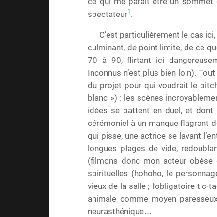
ce qui me paraît être un sommet d
1
spectateur
.
C’est particulièrement le cas ici,
culminant, de point limite, de ce q
70 à 90, flirtant ici dangereus
Inconnus n’est plus bien loin). To
du projet pour qui voudrait le pitc
blanc ») : les scènes incroyablemen
idées se battent en duel, et dont
cérémoniel à un manque flagrant 
qui pisse, une actrice se lavant l’e
longues plages de vide, redoublan
(filmons donc mon acteur obèse qu
spirituelles (hohoho, le personnage
vieux de la salle ; l’obligatoire tic-
animale comme moyen paresseux d
neurasthénique…