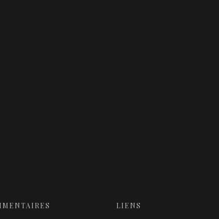
Michael Moore
USA
2016
s
Steve Martino et Mike Thurmeier
USA
2012
(Blue Sky)
James Watkins
USA
2016
Gary Marshall
USA
2016
MMENTAIRES
LIENS