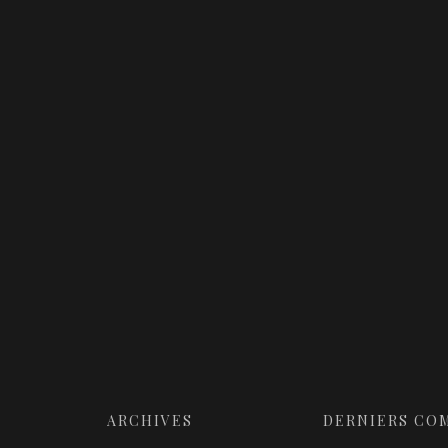
Where to Invade Next
L’Âge de glace 4 : La Dérive des continent
Bastille Day
Mother’s day
ARCHIVES
DERNIERS CO