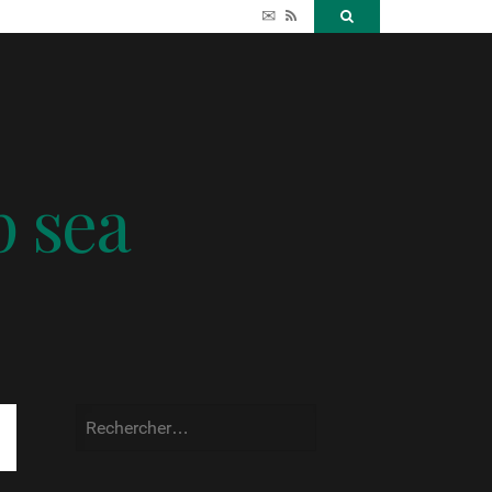
✉
RSS
Search
p sea
Rechercher :