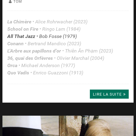
TOM
La Chimère
• Alice Rohrwacher (2023)
School on Fire
• Ringo Lam (1984)
All That Jazz
• Bob Fosse (1979)
Conann
• Bertrand Mandico (2023)
L’Arbre aux papillons d’or
• Thiên Ân Phạm (2023)
36, quai des Orfèvres
• Olivier Marchal (2004)
Orca
• Michael Anderson (1977)
Quo Vadis
• Enrico Guazzoni (1913)
LIRE LA SUITE