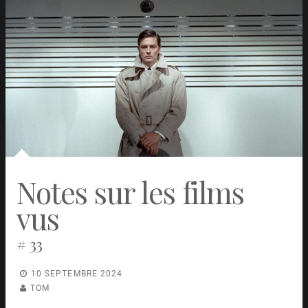
Misanthrope
Damián
USA
2023
Szifrón
Past Lives
Celine Song
USA
2023
Love Lies Bleeding
Rose Glass
USA
2024
Showing up
Kelly
USA
2022
Reichardt
Retribution
Nimród
USA
2023
Antal
Indiana Jones et le Cadran de
James
USA
2023
la destinée
Mangold
Quand une femme monte
Mikio
Japon
1960
Notes sur les films
l’escalier
Naruse
Chambre avec vue
James Ivory
Royaume-
1985
vus
Uni
Spoorloos (L’Homme qui
George
Pays-Bas
1988
voulait savoir)
Sluizer
# 33
Nomad
Patrick Tam
Hong Kong
1982
Pirosmani
Gueorgui
Géorgie
1969
10 SEPTEMBRE 2024
Chenguelaia
(URSS)
TOM
La Fille aux Jacinthes
Hasse
Suède
1950