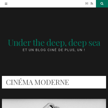
Accéder
✉
RSS
Sea
au
contenu
Under the deep, deep sea
ET UN BLOG CINÉ DE PLUS, UN !
CINÉMA MODERNE