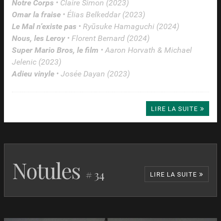
Notre Corps
• Claire Simon (2023)
Omar la fraise
• Élias Belkeddar (2023)
Le Mal n’existe pas
• Ryūsuke Hamaguchi (2024)
Nous, les Leroy
• Florent Bernard (2024)
Super Mario Bros, le film
• Aaron Horvath & Michael
Jelenic (2023)
Adieu vinyle
• Josée Dayan (2023)
LIRE LA SUITE
Notules
# 34
LIRE LA SUITE