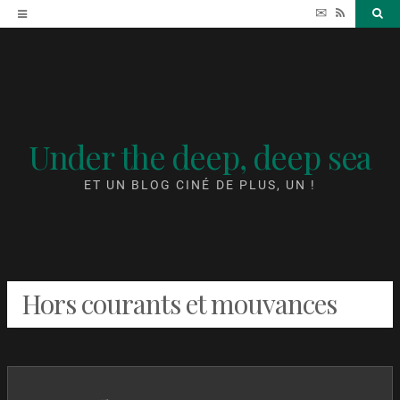
Accéder
✉
RSS
Sea
au
contenu
Under the deep, deep sea
ET UN BLOG CINÉ DE PLUS, UN !
Hors courants et mouvances