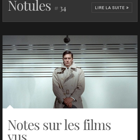
Notules
# 34
LIRE LA SUITE
Misanthrope
Damián
USA
2023
Szifrón
Past Lives
Celine Song
USA
2023
Love Lies Bleeding
Rose Glass
USA
2024
Showing up
Kelly
USA
2022
Reichardt
Retribution
Nimród
USA
2023
Antal
Indiana Jones et le Cadran de
James
USA
2023
la destinée
Mangold
Quand une femme monte
Mikio
Japon
1960
Notes sur les films
l’escalier
Naruse
Chambre avec vue
James Ivory
Royaume-
1985
vus
Uni
Spoorloos (L’Homme qui
George
Pays-Bas
1988