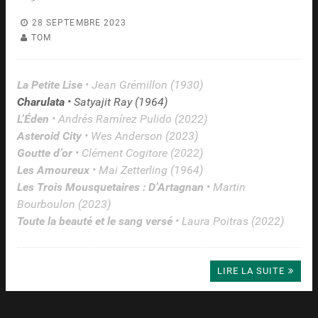
28 SEPTEMBRE 2023
TOM
La Petite Lise
• Jean Grémillon (1930)
Charulata
• Satyajit Ray (1964)
L’Éden
• Andrés Ramírez Pulido (2022)
Asteroid City
• Wes Anderson (2023)
Goutte d’or
• Clément Cogitore (2022)
Les Amoureux
• Mai Zetterling (1964)
Les Trois Mousquetaires : D’Artagnan
• Martin
Bourboulon (2023)
Toute la beauté et le sang versé
• Laura Poitras (2022)
LIRE LA SUITE