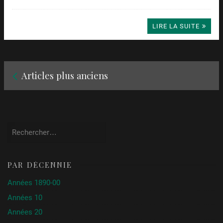
LIRE LA SUITE
Navigation
Articles plus anciens
d’articles
Rechercher :
PAR DÉCENNIE
Années 1890-00
Années 10
Années 20