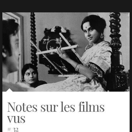
New Life
John
USA
2024
Rosman
Something in the water
Hayley
Royaume-
2024
Easton
Uni
Street
Role play
Thomas
France /
2023
Vincent
USA /
Allemagne
Notes sur les films
vus
# 32