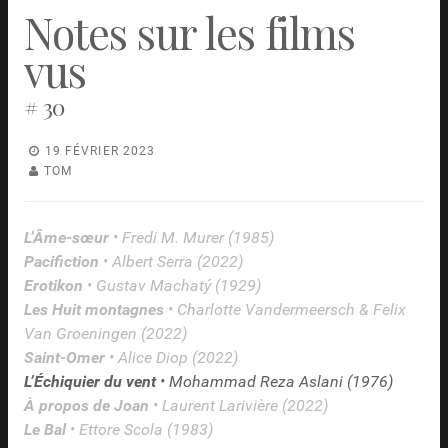
Notes sur les films
vus
# 30
19 FÉVRIER 2023
TOM
L’Âme-sœur
• Fredi M. Murer (1985)
Pacifiction
• Albert Serra (2022)
Erotikon
• Gustav Machatý (1929)
Les Huit montagnes
• Charlotte Vandermeersch & Felix
Van Groeningen (2022)
Saint-Omer
• Alice Diop (2022)
L’Échiquier du vent
• Mohammad Reza Aslani (1976)
À propos de Joan
• Laurent Larivière (2022)
Le Bal
• Ettore Scola (1983)