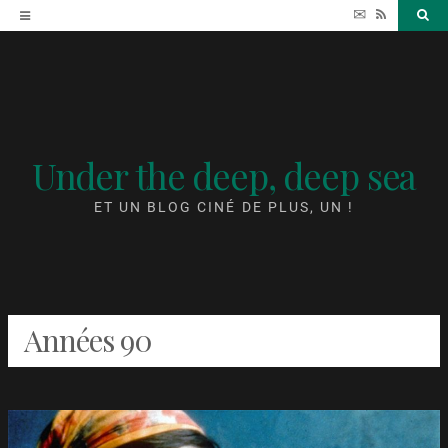
Accéder
✉
RSS
Sea
au
contenu
Under the deep, deep sea
ET UN BLOG CINÉ DE PLUS, UN !
Années 90