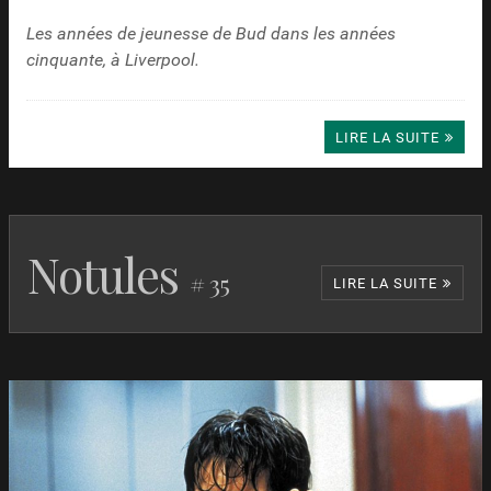
Les années de jeunesse de Bud dans les années
cinquante, à Liverpool.
LIRE LA SUITE
Notules
# 35
LIRE LA SUITE
L’Été dernier
Catherine Breillat
France
2023
Le Livre des solutions
Michel Gondry
France
2023
La Fille de son père
Erwan Leduc
France
2023