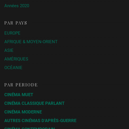
Années 2020
Saute ma ville
Chantal
Belgique
1968
Akerman
Soldat Collins (Before Dawn)
Jordon
Australie
2024
PAR PAYS
Prince-
Wright
EUROPE
Forever my love (Stars Fell
V.W.
USA
2023
Again)
Scheich
AFRIQUE & MOYEN-ORIENT
Baghead
Alberto
Allemagne /
2023
ASIE
Corredor
Royaume-
Uni
AMÉRIQUES
New Life
John
USA
2024
Rosman
OCÉANIE
Something in the water
Hayley
Royaume-
2024
Easton
Uni
Street
PAR PÉRIODE
Role play
Thomas
France /
2023
Vincent
USA /
CINÉMA MUET
Allemagne
CINÉMA CLASSIQUE PARLANT
CINÉMA MODERNE
AUTRES CINÉMAS D’APRÈS-GUERRE