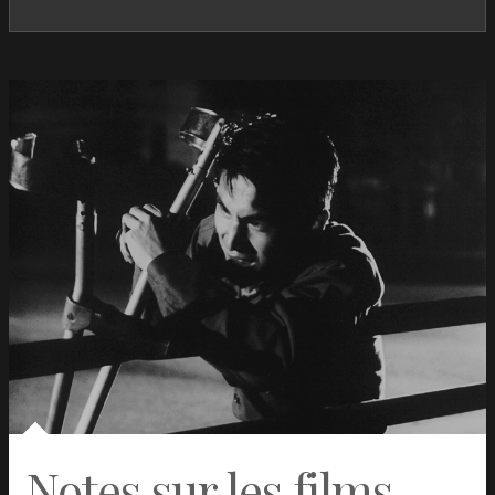
Decision to leave
Park Chan-
Corée du
2022
wook
Sud
As Bestas
Rodrigo
Espagne
2022
Sorogoyen
Et j’aime à la fureur
André Bonzel
France
2022
Patrick Dewaere, mon héros
Alexandre
France
2022
Moix
Free Guy
Shawn Levy
USA
2021
355
Simon Kinberg
USA
2022
Tendre Bonheur
Bruce
USA
1983
Beresford
A Man called Adam
Leo Penn
USA
1966
Ténor
Claude Zidi Jr.
France
2022
Champagne !
Nicolas Vanier
France
2022
Notes sur les films
Les Folies fermières
Jean-Pierre
France
2021