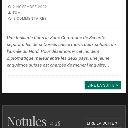
Ounouri et
Ma promesse
Martha
USA
2019
Adila
2 NOVEMBRE 2022
Coolidge
Bendimerad
TOM
Savage Salvation
Adam Taylor
USA
2022
About Kim Sohee
July Jung
Corée du
2023
2 COMMENTAIRES
Barker
Sud
Wire Room
Matt
USA
2022
Alibi.com 2
Philippe
France
2023
Eskandari
Lacheau
Une fusillade dans la Zone Commune de Sécurité
Les Têtes givrées
Stéphane
France
2023
séparant les deux Corées laisse morts deux soldats de
Cazes
l’armée du Nord. Pour désamorcer cet incident
Un petit miracle
Sophie
France
2023
Boudre
diplomatique majeur entre les deux pays, une jeune
enquêtrice suisse est chargée de mener l’enquête…
Être prof
Emilie
France
2019
Thérond
Maestro(s)
Bruno Chiche
France
2022
Les Choses simples
Eric Besnard
France
2023
LIRE LA SUITE
Notules
# 28
LIRE LA SUITE