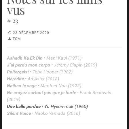
Améris
vus
On sourit pour la photo
François Uzan
France
2020
# 23
23 DÉCEMBRE 2020
TOM
Ashadh Ka Ek Din
• Mani Kaul (1971)
J’ai perdu mon corps
• Jérémy Clapin (2019)
Poltergeist
• Tobe Hooper (1982)
Hérédité
• Ari Aster (2018)
Nathan le sage
• Manfred Noa (1922)
Ne croyez surtout pas que je hurle
• Frank Beauvais
(2019)
Une balle perdue
• Yu Hyeon-mok (1960)
Silent Voice
• Naoko Yamada (2016)