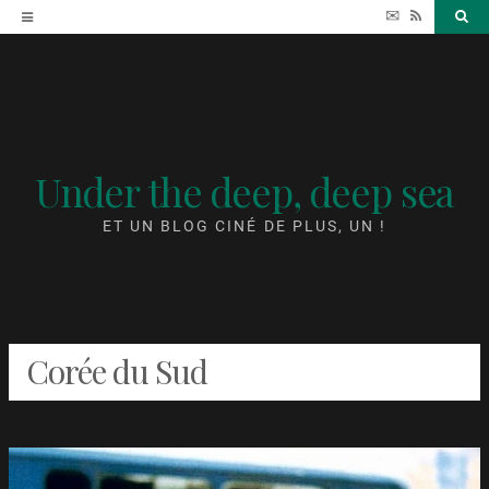
Accéder
✉
RSS
Sea
au
contenu
Under the deep, deep sea
ET UN BLOG CINÉ DE PLUS, UN !
Corée du Sud