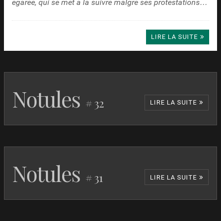
égarée, qui se met à la suivre malgré ses protestations…
LIRE LA SUITE
Notules
# 32
LIRE LA SUITE
Chien de la casse
Jean-Baptiste
France
2023
Notules
Durand
# 31
LIRE LA SUITE
Sur l’Adamant
Nicolas
France
2023
Philibert
Fifi
Jeanne Aslan
France
2023
et Paul
Saintillan