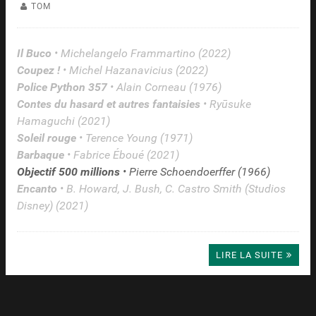
TOM
Il Buco
• Michelangelo Frammartino (2022)
Coupez !
• Michel Hazanavicius (2022)
Police Python 357
• Alain Corneau (1976)
Contes du hasard et autres fantaisies
• Ryūsuke
Hamaguchi (2021)
Soleil rouge
• Terence Young (1971)
Barbaque
• Fabrice Éboué (2021)
Objectif 500 millions
• Pierre Schoendoerffer (1966)
Encanto
• B. Howard, J. Bush, C. Castro Smith (Studios
Disney) (2021)
LIRE LA SUITE