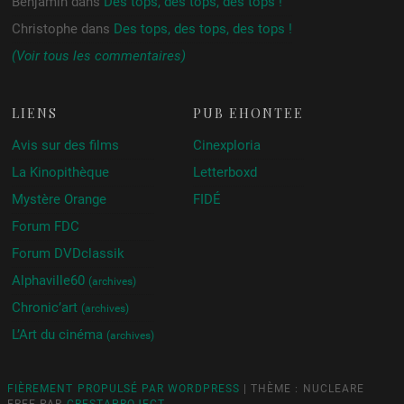
Benjamin
dans
Des tops, des tops, des tops !
Christophe
dans
Des tops, des tops, des tops !
(Voir tous les commentaires)
LIENS
PUB ÉHONTÉE
Avis sur des films
Cinexploria
La Kinopithèque
Letterboxd
Mystère Orange
FIDÉ
Forum FDC
Forum DVDclassik
Alphaville60
(archives)
Chronic’art
(archives)
L’Art du cinéma
(archives)
FIÈREMENT PROPULSÉ PAR WORDPRESS
|
THÈME : NUCLEARE