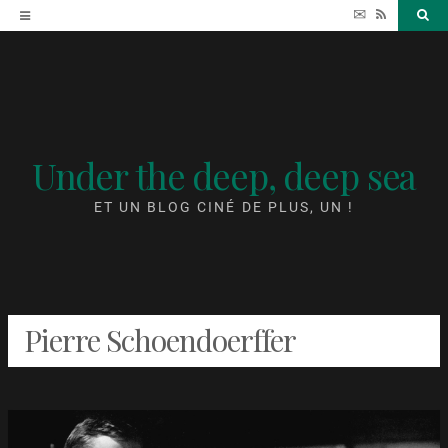
Accéder
✉
RSS
Sea
au
contenu
Under the deep, deep sea
ET UN BLOG CINÉ DE PLUS, UN !
Pierre Schoendoerffer