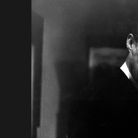
Misanthrope
Past Lives
Love Lies Bleeding
Showing up
Retribution
Indiana Jones et le Cadran de la destinée
Quand une femme monte l’escalier
Chambre avec vue
Spoorloos (L’Homme qui voulait savoir)
Nomad
Pirosmani
La Fille aux Jacinthes
Le Squelette de Mme. Morales
Haunted School (Gakkō no kaidan)
Human Being
Saute ma ville
Soldat Collins (Before Dawn)
Forever my love (Stars Fell Again)
Baghead
New Life