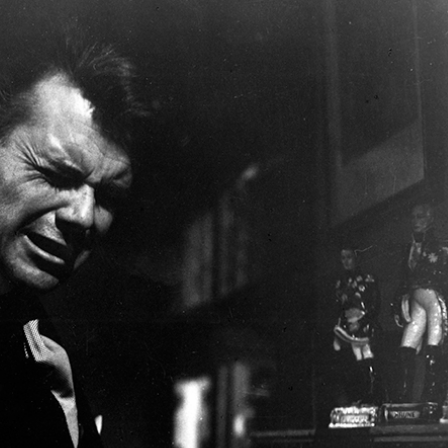
Damián Szifrón
USA
2023
Celine Song
USA
2023
Rose Glass
USA
2024
Kelly Reichardt
USA
2022
Nimród Antal
USA
2023
James Mangold
USA
2023
Mikio Naruse
Japon
1960
James Ivory
Royaume-Uni
1985
George Sluizer
Pays-Bas
1988
Patrick Tam
Hong Kong
1982
Gueorgui
Géorgie (URSS)
1969
Chenguelaia
Hasse Ekman
Suède
1950
Rogelio A. González
Mexique
1960
Hideyuki Hirayama
Japon
1995
Ibrahim Shaddad
Soudan
1994
Chantal Akerman
Belgique
1968
Jordon Prince-
Australie
2024
Wright
V.W. Scheich
USA
2023
Alberto Corredor
Allemagne / Royaume-
2023
Uni
John Rosman
USA
2024