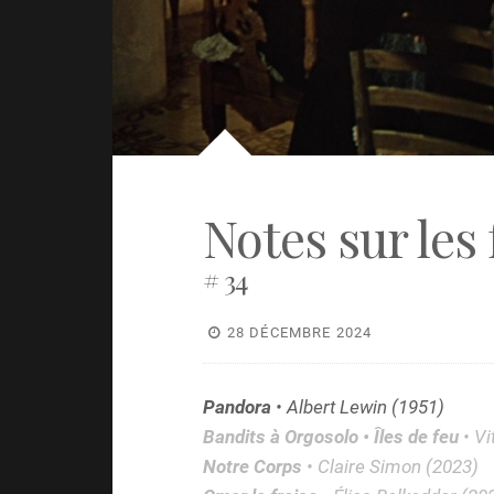
Notes sur les 
# 34
28 DÉCEMBRE 2024
Pandora
• Albert Lewin (1951)
Bandits à Orgosolo • Îles de feu
• V
Notre Corps
• Claire Simon (2023)