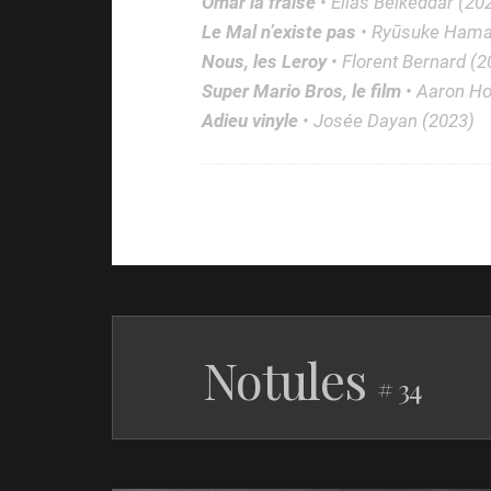
Omar la fraise
• Élias Belkeddar (20
Le Mal n’existe pas
• Ryūsuke Hama
Nous, les Leroy
• Florent Bernard (2
Super Mario Bros, le film
• Aaron Ho
Adieu vinyle
• Josée Dayan (2023)
Notules
# 34