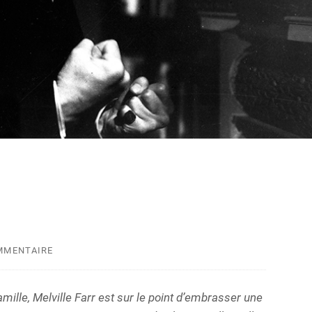
Hayley Easton
Royaume-Uni
2024
Street
Thomas Vincent
France / USA /
2023
Allemagne
MMENTAIRE
mille, Melville Farr est sur le point d’embrasser une