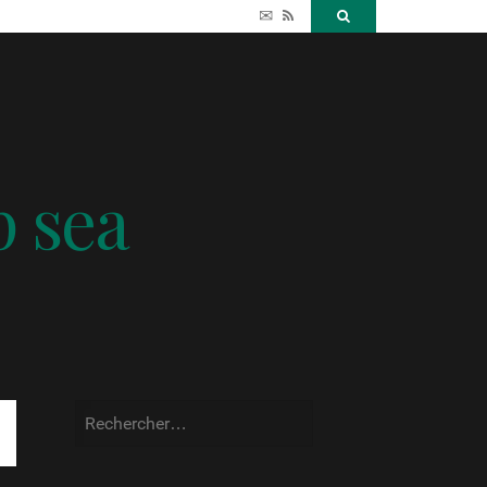
✉
RSS
Search
p sea
Rechercher :