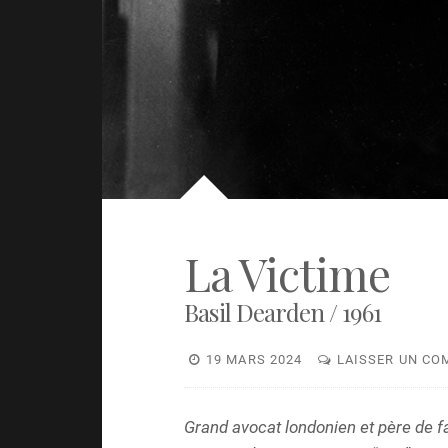
Something in the water
Role play
La Victime
Basil Dearden / 1961
19 MARS 2024
LAISSER UN CO
Grand avocat londonien et père de fa