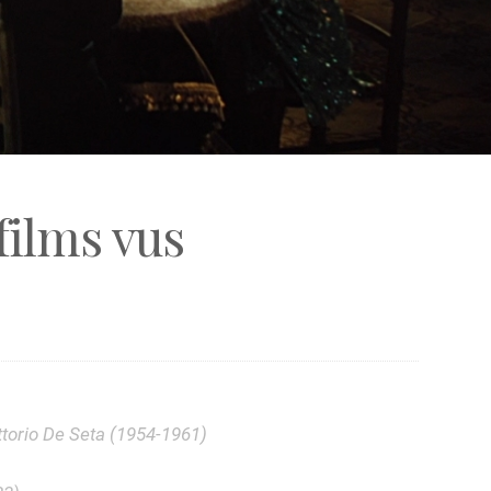
films vus
ittorio De Seta (1954-1961)