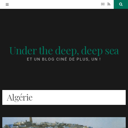
Accéder
✉
RSS
Sea
au
contenu
Under the deep, deep sea
ET UN BLOG CINÉ DE PLUS, UN !
Algérie