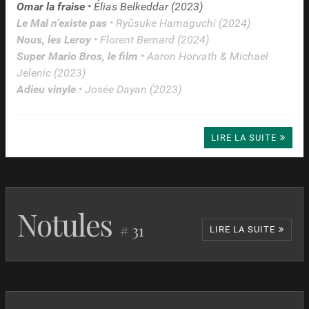
Omar la fraise
• Élias Belkeddar (2023)
Le Mal n’existe pas
• Ryūsuke Hamaguchi (2024)
Nous, les Leroy
• Florent Bernard (2024)
Super Mario Bros, le film
• Aaron Horvath & Michael
Jelenic (2023)
Adieu vinyle
• Josée Dayan (2023)
LIRE LA SUITE
Notules
# 31
LIRE LA SUITE