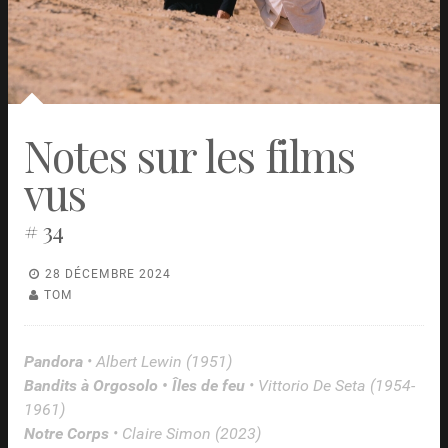
Notes sur les films
vus
# 34
28 DÉCEMBRE 2024
TOM
Pandora
• Albert Lewin (1951)
Bandits à Orgosolo • Îles de feu
• Vittorio De Seta (1954-
1961)
Notre Corps
• Claire Simon (2023)