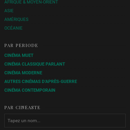
AFRIQUE & MOYEN-ORIENT
L’Assassin habite au 21
Henri-
France
1942
Georges
ASIE
Clouzot
AMÉRIQUES
OCÉANIE
PAR PÉRIODE
CINÉMA MUET
CINÉMA CLASSIQUE PARLANT
CINÉMA MODERNE
AUTRES CINÉMAS D’APRÈS-GUERRE
CINÉMA CONTEMPORAIN
PAR CINÉASTE