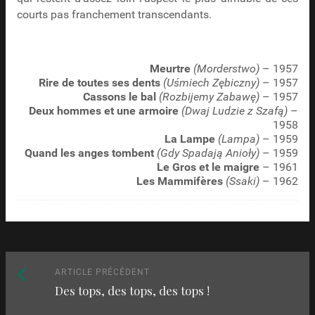
courts pas franchement transcendants.
Meurtre
(Morderstwo)
– 1957
Rire de toutes ses dents
(Uśmiech Zębiczny)
– 1957
Cassons le bal
(Rozbijemy Zabawę)
– 1957
Deux hommes et une armoire
(Dwaj Ludzie z Szafą)
–
1958
La Lampe
(Lampa)
– 1959
Quand les anges tombent
(Gdy Spadają Anioły)
– 1959
Le Gros et le maigre
– 1961
Les Mammifères
(Ssaki)
– 1962
Naviguez
Article
ARTICLE PRÉCÉDENT
Des tops, des tops, des tops !
précédent
parmi
: