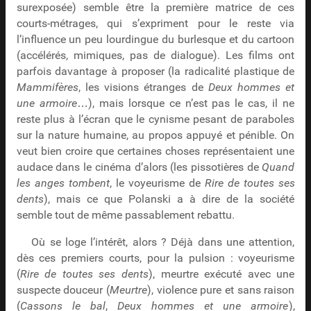
surexposée) semble être la première matrice de ces
courts-métrages, qui s’expriment pour le reste via
l’influence un peu lourdingue du burlesque et du cartoon
(accélérés, mimiques, pas de dialogue). Les films ont
parfois davantage à proposer (la radicalité plastique de
Mammifères
, les visions étranges de
Deux hommes et
une armoire
…), mais lorsque ce n’est pas le cas, il ne
reste plus à l’écran que le cynisme pesant de paraboles
sur la nature humaine, au propos appuyé et pénible. On
veut bien croire que certaines choses représentaient une
audace dans le cinéma d’alors (les pissotières de
Quand
les anges tombent
, le voyeurisme de
Rire de toutes ses
dents
), mais ce que Polanski a à dire de la société
semble tout de même passablement rebattu.
Où se loge l’intérêt, alors ? Déjà dans une attention,
dès ces premiers courts, pour la pulsion : voyeurisme
(
Rire de toutes ses dents
), meurtre exécuté avec une
suspecte douceur (
Meurtre
), violence pure et sans raison
(
Cassons le bal
,
Deux hommes et une armoire
),