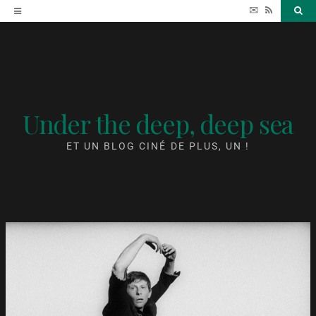
Accéder
✉
RSS
Sea
au
contenu
Under the deep, deep sea
ET UN BLOG CINÉ DE PLUS, UN !