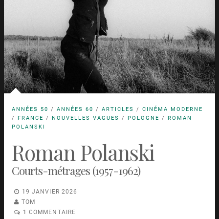
ANNÉES 50
/
ANNÉES 60
/
ARTICLES
/
CINÉMA MODERNE
/
FRANCE
/
NOUVELLES VAGUES
/
POLOGNE
/
ROMAN
POLANSKI
Roman Polanski
Courts-métrages (1957-1962)
19 JANVIER 2026
TOM
1 COMMENTAIRE