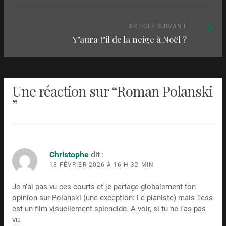
les
articles
Article
ARTICLE SUIVANT
Y’aura t’il de la neige à Noël ?
suivant
:
Une réaction sur “
Roman Polanski
”
Christophe
dit :
18 FÉVRIER 2026 À 16 H 32 MIN
Je n’ai pas vu ces courts et je partage globalement ton
opinion sur Polanski (une exception: Le pianiste) mais Tess
est un film visuellement splendide. A voir, si tu ne l’as pas
vu.