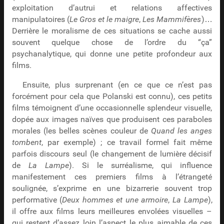
exploitation d’autrui et relations affectives
manipulatoires (
Le Gros et le maigre
,
Les Mammifères
)…
Derrière le moralisme de ces situations se cache aussi
souvent quelque chose de l’ordre du “ça”
psychanalytique, qui donne une petite profondeur aux
films.
Ensuite, plus surprenant (en ce que ce n’est pas
forcément pour cela que Polanski est connu), ces petits
films témoignent d’une occasionnelle splendeur visuelle,
dopée aux images naïves que produisent ces paraboles
morales (les belles scènes couleur de
Quand les anges
tombent
, par exemple) ; ce travail formel fait même
parfois discours seul (le changement de lumière décisif
de
La Lampe
). Si le surréalisme, qui influence
manifestement ces premiers films à l’étrangeté
soulignée, s’exprime en une bizarrerie souvent trop
performative (
Deux hommes et une armoire
,
La Lampe
),
il offre aux films leurs meilleures envolées visuelles –
qui restent d’assez loin l’aspect le plus aimable de ces