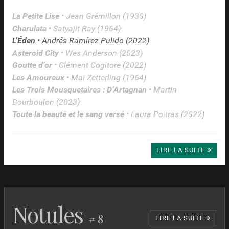
La Petite Lise
• Jean Grémillon (1930)
Charulata
• Satyajit Ray (1964)
L’Éden
• Andrés Ramírez Pulido (2022)
Asteroid City
• Wes Anderson (2023)
Goutte d’or
• Clément Cogitore (2022)
Les Amoureux
• Mai Zetterling (1964)
Les Trois Mousquetaires : D’Artagnan
• Martin
Bourboulon (2023)
Toute la beauté et le sang versé
• Laura Poitras (2022)
LIRE LA SUITE
Notules
# 8
LIRE LA SUITE