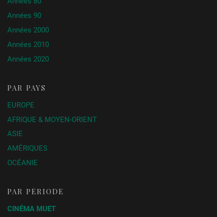
Années 80
Bad Boy Bubby
Rolf de Heer
Australie
1993
Années 90
Zig Zag
David S. Goyer
USA
2002
Années 2000
Los Hongos
Óscar Ruiz
Colombie
2014
Navia
Années 2010
Années 2020
PAR PAYS
EUROPE
AFRIQUE & MOYEN-ORIENT
ASIE
AMÉRIQUES
OCÉANIE
PAR PÉRIODE
CINÉMA MUET