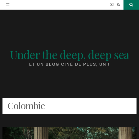
Accéder
✉
RSS
Sea
au
contenu
Under the deep, deep sea
ET UN BLOG CINÉ DE PLUS, UN !
Colombie