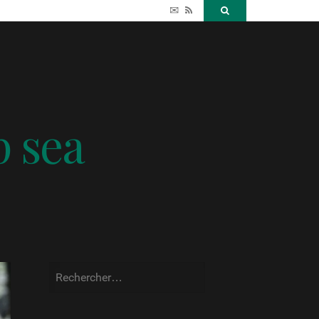
✉
RSS
Search
p sea
Rechercher :