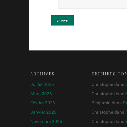
ARCHIVES
DERNIERS CO
Juillet 2026
Christophe
dans
Mars 2026
Christophe
dans
Février 2026
Benjamin
dans
De
Janvier 2026
Christophe
dans
Novembre 2025
Christophe
dans
Y