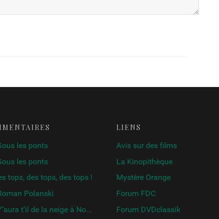
MMENTAIRES
LIENS
Sous les ponts
Avis sur des films
Sous les ponts
La Kinopithèque
s tops, des tops, des tops !
Mystère Orange
Roman Polanski
Forum FDC
’aura t’il de la neige à Noël ?
Forum DVDclassik