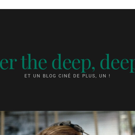
r the deep, dee
ET UN BLOG CINÉ DE PLUS, UN !