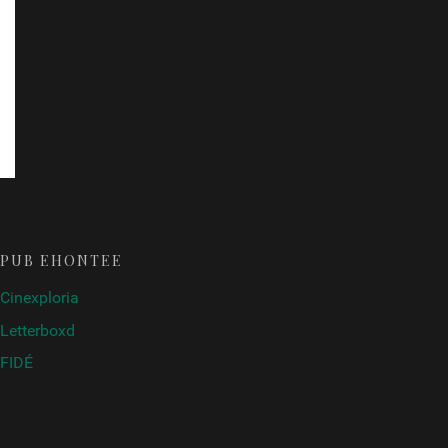
PUB ÉHONTÉE
Cinexploria
Letterboxd
FIDÉ