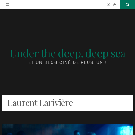
Accéder
✉
RSS
Sea
au
contenu
Under the deep, deep sea
ET UN BLOG CINÉ DE PLUS, UN !
Laurent Larivière