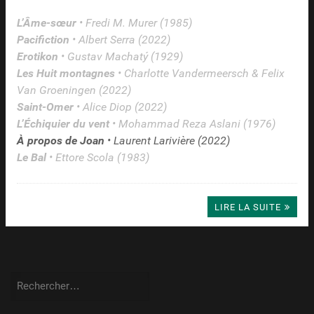
L’Âme-sœur
• Fredi M. Murer (1985)
Pacifiction
• Albert Serra (2022)
Erotikon
• Gustav Machatý (1929)
Les Huit montagnes
• Charlotte Vandermeersch & Felix
Van Groeningen (2022)
Saint-Omer
• Alice Diop (2022)
L’Échiquier du vent
• Mohammad Reza Aslani (1976)
À propos de Joan
• Laurent Larivière (2022)
Le Bal
• Ettore Scola (1983)
LIRE LA SUITE
Rechercher :