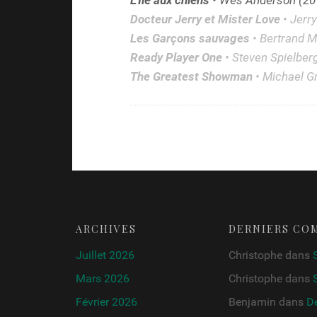
L’Île aux chiens
• Wes Anderson (20
Docteur Jerry et Mister Love
• Jerr
Les Garçons sauvages
• Bertrand M
Ready Player One
• Steven Spielber
The Greatest Showman
• Michael G
ARCHIVES
DERNIERS CO
Juillet 2026
Christophe
dans
Mars 2026
Christophe
dans
Février 2026
Benjamin
dans
De