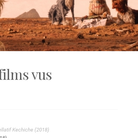
films vus
llatif Kechiche (2018)