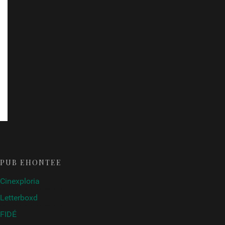
PUB ÉHONTÉE
Cinexploria
Letterboxd
FIDÉ