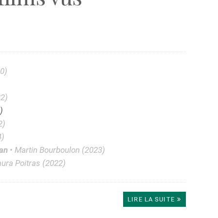
0)
22)
)
2)
4)
nan
• Martin Bourboulon (2023)
aura Poitras (2022)
LIRE LA SUITE