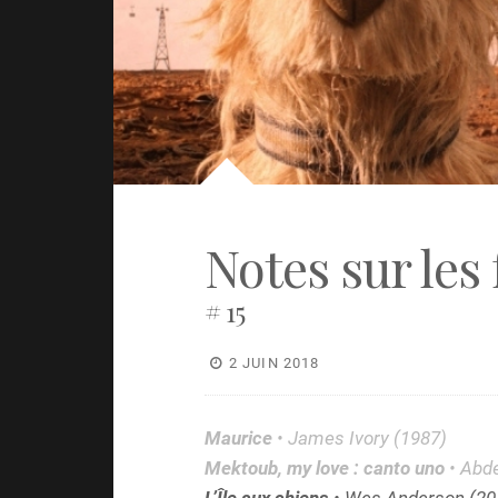
Notes sur les 
# 15
2 JUIN 2018
Maurice
• James Ivory (1987)
Mektoub, my love : canto uno
• Abde