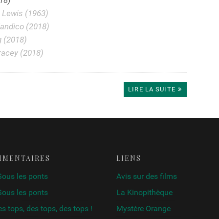
18)
y Lewis (1963)
andico (2018)
g (2018)
racey (2018)
LIRE LA SUITE
MMENTAIRES
LIENS
Sous les ponts
Avis sur des films
Sous les ponts
La Kinopithèque
s tops, des tops, des tops !
Mystère Orange