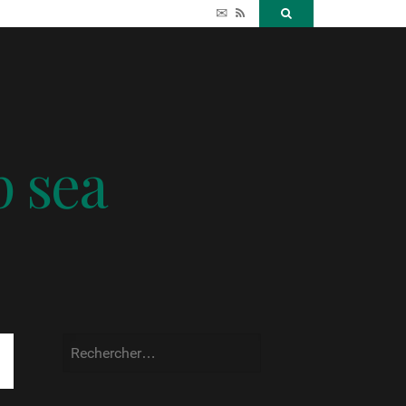
✉
RSS
Search
p sea
Rechercher :