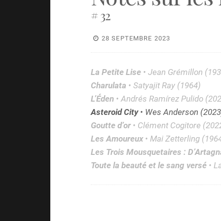
# 32
28 SEPTEMBRE 2023
La Petite Lise
• Jean Grémillon (193
Charulata
• Satyajit Ray (1964)
L’Éden
• Andrés Ramírez Pulido (20
Asteroid City
• Wes Anderson (2023
Goutte d’or
• Clément Cogitore (202
Les Amoureux
• Mai Zetterling (196
Les Trois Mousquetaires : D’Artag
Toute la beauté et le sang versé
• L