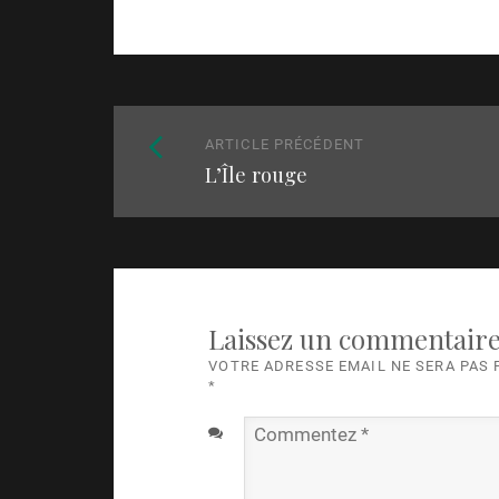
Naviguez
Article
ARTICLE PRÉCÉDENT
parmi
L’Île rouge
précédent
:
les
articles
Laissez un commentair
VOTRE ADRESSE EMAIL NE SERA PAS
*
Commentez
*