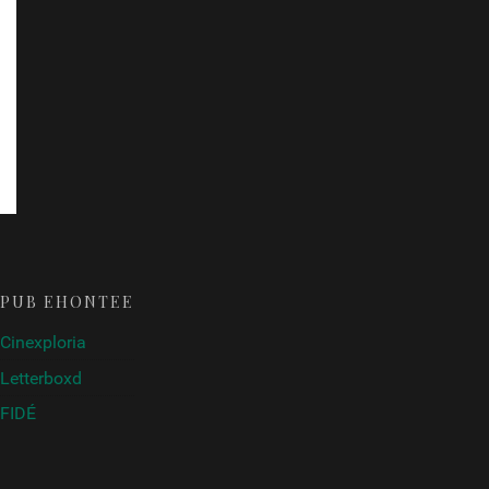
PUB ÉHONTÉE
Cinexploria
Letterboxd
FIDÉ