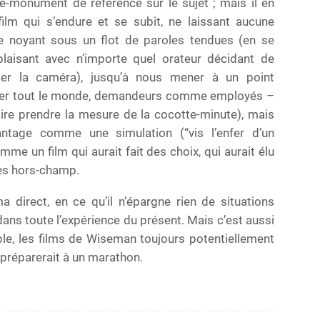
e-monument de référence sur le sujet ; mais il en
film qui s’endure et se subit, ne laissant aucune
le noyant sous un flot de paroles tendues (en se
laisant avec n’importe quel orateur décidant de
ter la caméra), jusqu’à nous mener à un point
affer tout le monde, demandeurs comme employés –
aire prendre la mesure de la cocotte-minute), mais
antage comme une simulation (“vis l’enfer d’un
me un film qui aurait fait des choix, qui aurait élu
es hors-champ.
a direct, en ce qu’il n’épargne rien de situations
dans toute l’expérience du présent. Mais c’est aussi
le, les films de Wiseman toujours potentiellement
préparerait à un marathon.