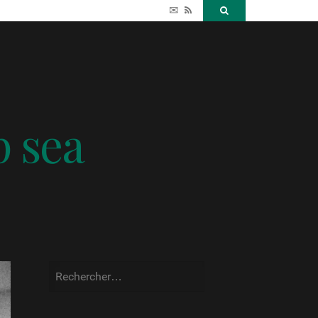
✉
RSS
Search
p sea
Rechercher :