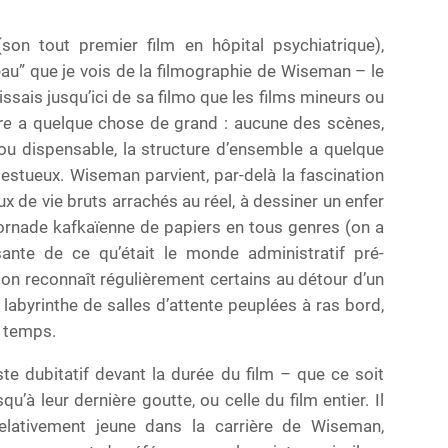
son tout premier film en hôpital psychiatrique),
au” que je vois de la filmographie de Wiseman – le
issais jusqu’ici de sa filmo que les films mineurs ou
re
a quelque chose de grand : aucune des scènes,
 ou dispensable, la structure d’ensemble a quelque
jestueux. Wiseman parvient, par-delà la fascination
 de vie bruts arrachés au réel, à dessiner un enfer
ornade kafkaïenne de papiers en tous genres (on a
sante de ce qu’était le monde administratif pré-
 on reconnaît régulièrement certains au détour d’un
abyrinthe de salles d’attente peuplées à ras bord,
s temps.
ste dubitatif devant la durée du film – que ce soit
qu’à leur dernière goutte, ou celle du film entier. Il
 relativement jeune dans la carrière de Wiseman,