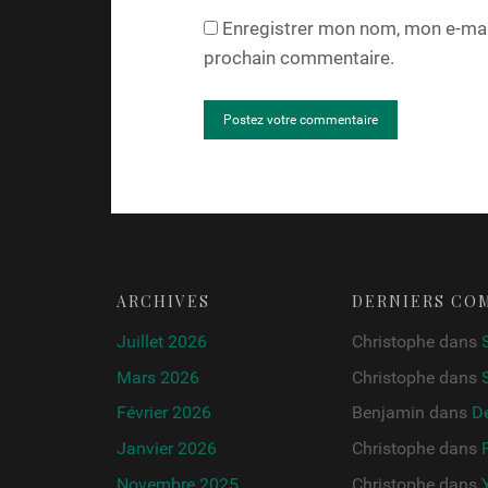
Enregistrer mon nom, mon e-mail
prochain commentaire.
ARCHIVES
DERNIERS CO
Juillet 2026
Christophe
dans
Mars 2026
Christophe
dans
Février 2026
Benjamin
dans
De
Janvier 2026
Christophe
dans
Novembre 2025
Christophe
dans
Y