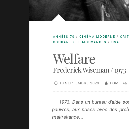
ANNÉES 70
/
CINÉMA MODERNE
/
CRI
COURANTS ET MOUVANCES
/
USA
Welfare
Frederick Wiseman / 1973
18 SEPTEMBRE 2023
TOM
1973. Dans un bureau d’aide soc
pauvres, aux prises avec des pro
maltraitance…