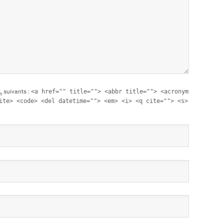
L
suivants :
<a href="" title=""> <abbr title=""> <acronym
ite> <code> <del datetime=""> <em> <i> <q cite=""> <s>