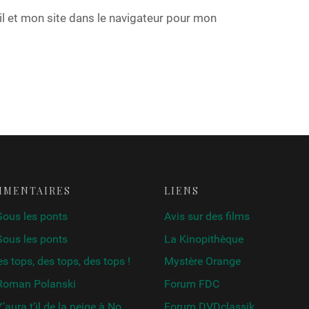
 et mon site dans le navigateur pour mon
MMENTAIRES
LIENS
Sous les ponts
Avis sur des films
Sous les ponts
La Kinopithèque
s tops, des tops, des tops !
Mystère Orange
Roman Polanski
Forum FDC
’aura t’il de la neige à Noël ?
Forum DVDclassik