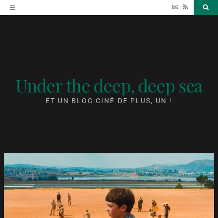
Accéder
✉
RSS
Sea
au
contenu
Under the deep, deep sea
ET UN BLOG CINÉ DE PLUS, UN !