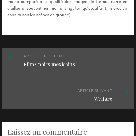
moins comparé à la qualité des images (le format carré est
d’ailleurs souvent ici moins singulier qu’étouffant, morcelant
sans raison les scènes de groupe).
Naviguez
Article
ARTICLE PRÉCÉDENT
Films noirs mexicains
précédent
parmi
:
les
articles
Article
ARTICLE SUIVANT
Welfare
suivant
:
Laissez un commentaire