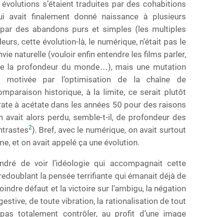
 évolutions s’étaient traduites par des cohabitions
i avait finalement donné naissance à plusieurs
 par des abandons purs et simples (les multiples
eurs, cette évolution-là, le numérique, n’était pas le
ie naturelle (vouloir enfin entendre les films parler,
uire la profondeur du monde…), mais une mutation
t motivée par l’optimisation de la chaîne de
omparaison historique, à la limite, ce serait plutôt
trate à acétate dans les années 50 pour des raisons
n avait alors perdu, semble-t-il, de profondeur des
2
ntrastes
). Bref, avec le numérique, on avait surtout
e, et on avait appelé ça une évolution.
ondré de voir l’idéologie qui accompagnait cette
, redoublant la pensée terrifiante qui émanait déjà de
oindre défaut et la victoire sur l’ambigu, la négation
tive, de toute vibration, la rationalisation de tout
pas totalement contrôler, au profit d’une image