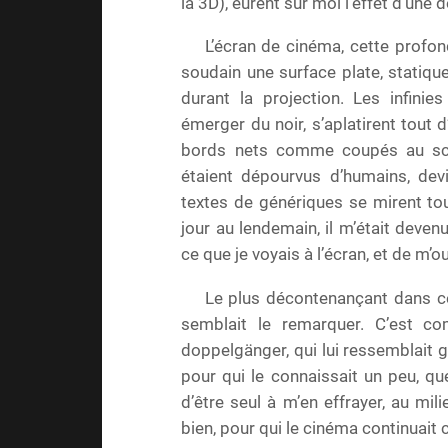
la 3D), eurent sur moi l’effet d’une 
L’écran de cinéma, cette profond
soudain une surface plate, statique
durant la projection. Les infini
émerger du noir, s’aplatirent tout 
bords nets comme coupés au scal
étaient dépourvus d’humains, de
textes de génériques se mirent t
jour au lendemain, il m’était deven
ce que je voyais à l’écran, et de m’o
Le plus décontenançant dans ce
semblait le remarquer. C’est c
doppelgänger, qui lui ressemblait g
pour qui le connaissait un peu, qu
d’être seul à m’en effrayer, au mil
bien, pour qui le cinéma continuait 