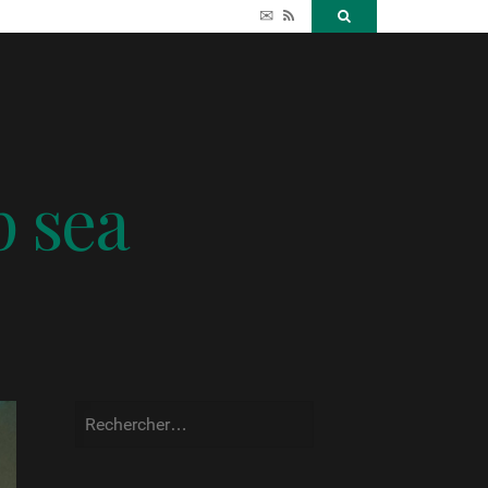
✉
RSS
Search
p sea
Rechercher :