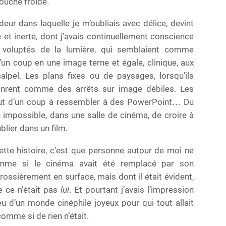
douche froide.
eur dans laquelle je m’oubliais avec délice, devint
 et inerte, dont j’avais continuellement conscience
es voluptés de la lumière, qui semblaient comme
d’un coup en une image terne et égale, clinique, aux
pel. Les plans fixes ou de paysages, lorsqu’ils
vinrent comme des arrêts sur image débiles. Les
out d’un coup à ressembler à des PowerPoint… Du
u impossible, dans une salle de cinéma, de croire à
ublier dans un film.
tte histoire, c’est que personne autour de moi ne
omme si le cinéma avait été remplacé par son
rossièrement en surface, mais dont il était évident,
e ce n’était pas
lui
. Et pourtant j’avais l’impression
ieu d’un monde cinéphile joyeux pour qui tout allait
comme si de rien n’était.