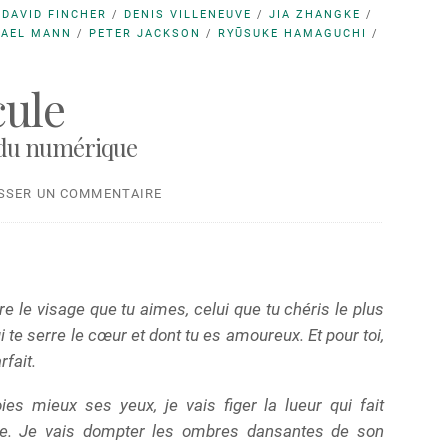
/
DAVID FINCHER
/
DENIS VILLENEUVE
/
JIA ZHANGKE
/
HAEL MANN
/
PETER JACKSON
/
RYŪSUKE HAMAGUCHI
/
cule
 du numérique
ISSER UN COMMENTAIRE
re le visage que tu aimes, celui que tu chéris le plus
 te serre le cœur et dont tu es amoureux. Et pour toi,
rfait.
ies mieux ses yeux, je vais figer la lueur qui fait
lle. Je vais dompter les ombres dansantes de son