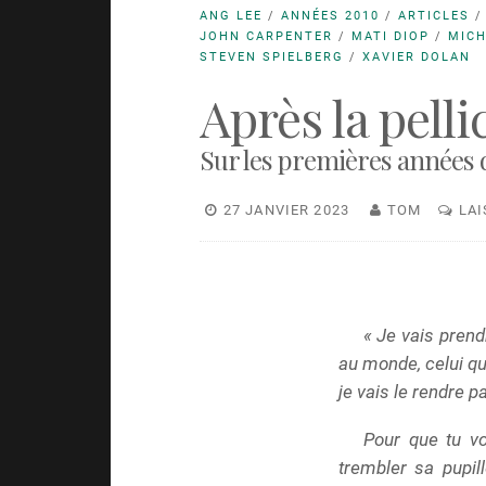
ANG LEE
/
ANNÉES 2010
/
ARTICLES
JOHN CARPENTER
/
MATI DIOP
/
MIC
STEVEN SPIELBERG
/
XAVIER DOLAN
Après la pelli
Sur les premières années
27 JANVIER 2023
TOM
LA
« Je vais prend
au monde, celui qui
je vais le rendre pa
Pour que tu vo
trembler sa pupi