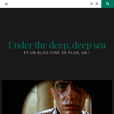
Accéder
✉
RSS
Sea
au
contenu
Under the deep, deep sea
ET UN BLOG CINÉ DE PLUS, UN !