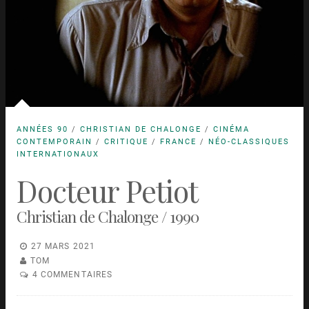
ANNÉES 90
/
CHRISTIAN DE CHALONGE
/
CINÉMA
CONTEMPORAIN
/
CRITIQUE
/
FRANCE
/
NÉO-CLASSIQUES
INTERNATIONAUX
Docteur Petiot
Christian de Chalonge / 1990
27 MARS 2021
TOM
4 COMMENTAIRES