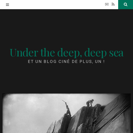
Accéder
✉
RSS
Sea
au
contenu
Under the deep, deep sea
ET UN BLOG CINÉ DE PLUS, UN !