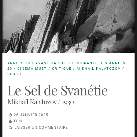
ANNÉES 30
/
AVANT-GARDES ET COURANTS DES ANNÉES
20
/
CINÉMA MUET
/
CRITIQUE
/
MIKHAÏL KALATOZOV
/
RUSSIE
Le Sel de Svanétie
Mikhaïl Kalatozov / 1930
26 JANVIER 2025
TOM
LAISSER UN COMMENTAIRE