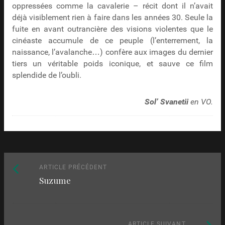
oppressées comme la cavalerie – récit dont il n’avait
déjà visiblement rien à faire dans les années 30. Seule la
fuite en avant outrancière des visions violentes que le
cinéaste accumule de ce peuple (l’enterrement, la
naissance, l’avalanche…) confère aux images du dernier
tiers un véritable poids iconique, et sauve ce film
splendide de l’oubli.
Sol’ Svanetii
en VO.
Naviguez
Article
ARTICLE PRÉCÉDENT
Suzume
précédent
parmi
:
les
Article
ARTICLE SUIVANT