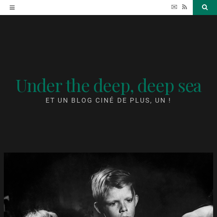
Accéder
✉
RSS
Sea
au
contenu
Under the deep, deep sea
ET UN BLOG CINÉ DE PLUS, UN !