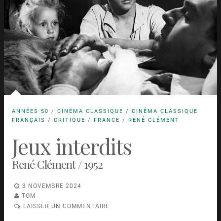
ANNÉES 50
/
CINÉMA CLASSIQUE
/
CINÉMA CLASSIQUE
FRANÇAIS
/
CRITIQUE
/
FRANCE
/
RENÉ CLÉMENT
Jeux interdits
René Clément / 1952
3 NOVEMBRE 2024
TOM
LAISSER UN COMMENTAIRE