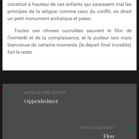
construit à hauteur de ces enfants qui saisissent mal les
principes de la religion comme ceux du conflit, on dirait
un petit monument archaïque et païen.
Toutes ces choses cumulées sauvent le film de
l’inintérêt et de la complaisance, et la pudeur rare mais
bienvenue de certains moments (le départ final invisible)
fait le reste.
Naviguez
Article
ARTICLE PRÉCÉDENT
Oppenheimer
précédent
parmi
:
les
articles
Article
ARTICLE SUIVANT
Flow
suivant