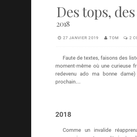
Des tops, des 
2018
27 JANVIER 2019
TOM
2 
Faute de textes, faisons des lis
moment-même où une curieuse fréné
redevenu ado ma bonne dame) m
prochain…
2018
Comme un invalide réapprena