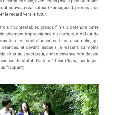
 cinéma en salle, avec lequel j’avais plus ou moins
tout nouveau réalisateur (Hamaguchi), promis à un
er le regard vers le futur.
trois incontestables grands films à défendre cette
ndéniablement impressionné ou intrigué, à défaut de
trois derniers sont d’honnêtes films accomplis, qui
s séances, et devant lesquels je ressens au moins
 plaisir et au spectateur, chose devenue rare devant
science du statut d’auteur à tenir (
Roma
, sur lequel
plus frappant).