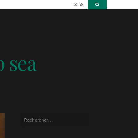
✉
RSS
Search
p sea
Rechercher :