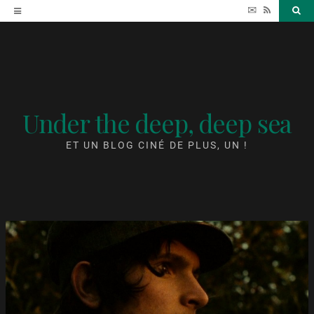
Accéder
✉
RSS
Sea
au
contenu
Under the deep, deep sea
ET UN BLOG CINÉ DE PLUS, UN !