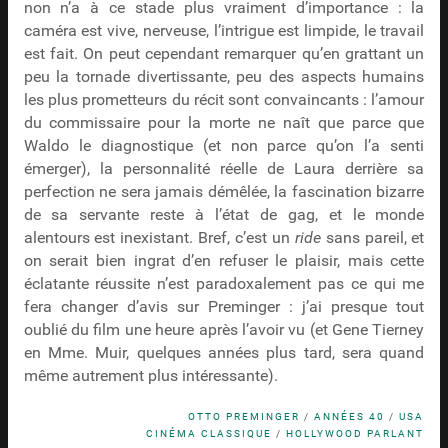
non n’a à ce stade plus vraiment d’importance : la
caméra est vive, nerveuse, l’intrigue est limpide, le travail
est fait. On peut cependant remarquer qu’en grattant un
peu la tornade divertissante, peu des aspects humains
les plus prometteurs du récit sont convaincants : l’amour
du commissaire pour la morte ne naît que parce que
Waldo le diagnostique (et non parce qu’on l’a senti
émerger), la personnalité réelle de Laura derrière sa
perfection ne sera jamais démêlée, la fascination bizarre
de sa servante reste à l’état de gag, et le monde
alentours est inexistant. Bref, c’est un
ride
sans pareil, et
on serait bien ingrat d’en refuser le plaisir, mais cette
éclatante réussite n’est paradoxalement pas ce qui me
fera changer d’avis sur Preminger : j’ai presque tout
oublié du film une heure après l’avoir vu (et Gene Tierney
en Mme. Muir, quelques années plus tard, sera quand
même autrement plus intéressante).
OTTO PREMINGER
/
ANNÉES 40
/
USA
CINÉMA CLASSIQUE
/
HOLLYWOOD PARLANT