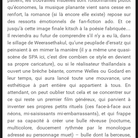
patient, les trouvailles visuelles sont foisonnantes plutôt
qu’économes, la musique planante vient sans cesse en
renfort, la romance (si là encore elle existe) repose sur
des ressorts émotionnels de fan-fiction ado. Et ce
jusqu’à cette image finale kitsch à la poésie fabriquée…
Il reviendra au futur de comprendre s’il n’y a eu là, dans
le sillage de Weerasethakul, qu’une peuplade d’ersatz qui
peinaient à en mimer la manière (il y a même une quasi-
scène de SPA ici, c’est dire combien ce style en devient
sa propre caricature), ou si le réalisateur thaïlandais a
ouvert une brèche béante, comme Welles ou Godard en
leur temps, qui aura lancé toute une mouvance, une
esthétique à part entière qui appartient à tous. En
attendant, on peut oublier tout cela et se concentrer sur
ce qui reste un premier film généreux, qui parvient à
inventer ses propres petits rituels (ces face-à-face aux
néons, mi-saisissants mi-embarrassants), et qui frappe
par sa capacité à créer une bulle rêveuse (nocturne,
multicolore, doucement rythmée par le monologue
adressé au personnage muet) – bulle dont la berceuse,