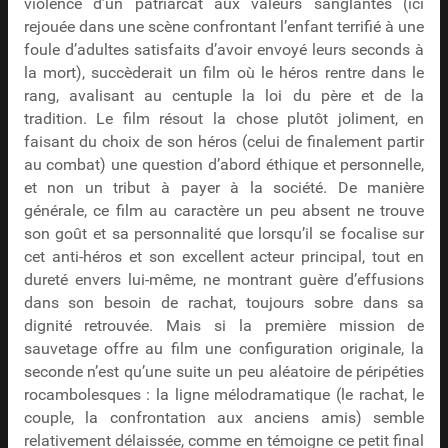
violence d’un patriarcat aux valeurs sanglantes (ici
rejouée dans une scène confrontant l’enfant terrifié à une
foule d’adultes satisfaits d’avoir envoyé leurs seconds à
la mort), succèderait un film où le héros rentre dans le
rang, avalisant au centuple la loi du père et de la
tradition. Le film résout la chose plutôt joliment, en
faisant du choix de son héros (celui de finalement partir
au combat) une question d’abord éthique et personnelle,
et non un tribut à payer à la société. De manière
générale, ce film au caractère un peu absent ne trouve
son goût et sa personnalité que lorsqu’il se focalise sur
cet anti-héros et son excellent acteur principal, tout en
dureté envers lui-même, ne montrant guère d’effusions
dans son besoin de rachat, toujours sobre dans sa
dignité retrouvée. Mais si la première mission de
sauvetage offre au film une configuration originale, la
seconde n’est qu’une suite un peu aléatoire de péripéties
rocambolesques : la ligne mélodramatique (le rachat, le
couple, la confrontation aux anciens amis) semble
relativement délaissée, comme en témoigne ce petit final