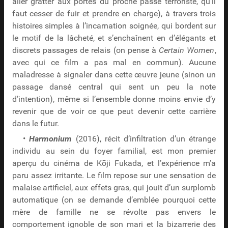
aller gratter aux portes du proche passé terroriste, qu’il
faut cesser de fuir et prendre en charge), à travers trois
histoires simples à l’incarnation soignée, qui bordent sur
le motif de la lâcheté, et s’enchaînent en d’élégants et
discrets passages de relais (on pense à
Certain Women
,
avec qui ce film a pas mal en commun). Aucune
maladresse à signaler dans cette œuvre jeune (sinon un
passage dansé central qui sent un peu la note
d’intention), même si l’ensemble donne moins envie d’y
revenir que de voir ce que peut devenir cette carrière
dans le futur.
•
Harmonium
(2016), récit d’infiltration d’un étrange
individu au sein du foyer familial, est mon premier
aperçu du cinéma de Kōji Fukada, et l’expérience m’a
paru assez irritante. Le film repose sur une sensation de
malaise artificiel, aux effets gras, qui jouit d’un surplomb
automatique (on se demande d’emblée pourquoi cette
mère de famille ne se révolte pas envers le
comportement ignoble de son mari et la bizarrerie des