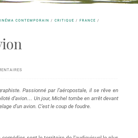
CINÉMA CONTEMPORAIN
/
CRITIQUE
/
FRANCE
/
ion
MENTAIRES
graphiste. Passionné par l’aéropostale, il se rêve en
iloté d’avion… Un jour, Michel tombe en arrêt devant
selage d’un avion. C’est le coup de foudre.
comédies sont le territoire de l’audiovisuel le plus