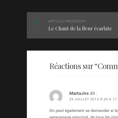
Naviguez
Article
ARTICLE PRÉCÉDENT
parmi
Le Chant de la fleur écarlate
précédent
:
les
articles
Réactions sur “
Comme
MartaJns
dit :
23 JUILLET 2015 À 20 H 17
On peut également se demander si le 
personnage principal, de tous les plan