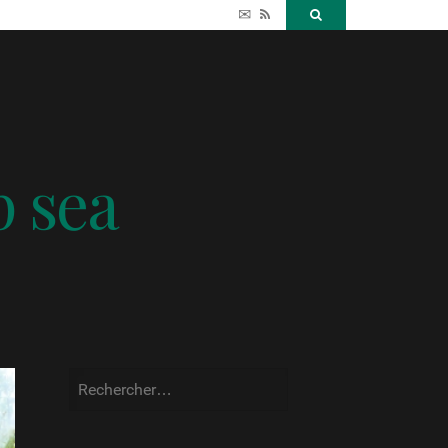
✉
RSS
Search
p sea
Rechercher :