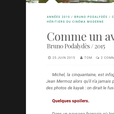
ANNÉES 2010
/
BRUNO PODALYDÈS
/
HÉRITIERS DU CINÉMA MODERNE
Comme un av
Bruno Podalydès / 2015
25 JUIN 2015
TOM
2 COM
Michel, la cinquantaine, est info
Jean Mermoz alors qu’il n’a jamais p
des photos de kayak : on dirait le fu
Quelques spoilers.
Dans un paysage français où les 