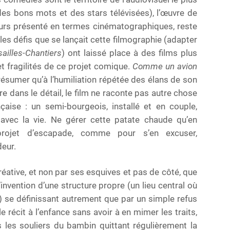
 des bons mots et des stars télévisées), l’œuvre de
ours présenté en termes cinématographiques, reste
les défis que se lançait cette filmographie (adapter
sailles-Chantiers
) ont laissé place à des films plus
et fragilités de ce projet comique.
Comme un avion
ésumer qu’à l’humiliation répétée des élans de son
tre dans le détail, le film ne raconte pas autre chose
çaise : un semi-bourgeois, installé et en couple,
 avec la vie. Ne gérer cette patate chaude qu’en
e projet d’escapade, comme pour s’en excuser,
deur.
éative, et non par ses esquives et pas de côté, que
’invention d’une structure propre (un lieu central où
se définissant autrement que par un simple refus
le récit à l’enfance sans avoir à en mimer les traits,
les souliers du bambin quittant régulièrement la