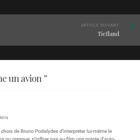
Article
ARTICLE SUIVANT
Tiefland
suivan
:
 un avion
”
 MIN
choix de Bruno Podalydes d’interpréter lui-même le
s ou presque, n’inflige pas au film une pointe d’auto-