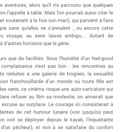
 aventures, alors qu’il n’a parcouru que quelques
on l’appelle à table. Mais l’on pourrait aussi citer le
 soutenant à la fois son mari), qui parvient à faire
topie sans qu’elles ne s’annulent ; ou encore cette
 du voyage, au sens laissé ambigu… Autant de
 à d’autres horizons que la gêne.
urs que de facilités. Sous l’humilité d’un feel-good
 complaisance n’est pas loin : les rencontres au
e réduites à une galerie de trognes, la sexualité
ision franchouillarde d’un monde où toute fille est
des sens, ce cinéma risque une auto-caricature qui
ans refuser au film sa modestie, on aimerait que
e excuse au surplace. Le courage ici consisterait à
dentes de cet humour lunaire (voir jusqu’où peut
n voit se déployer depuis le kayak, l’inquiétante
 d’un pêcheur), et non à se satisfaire du confort