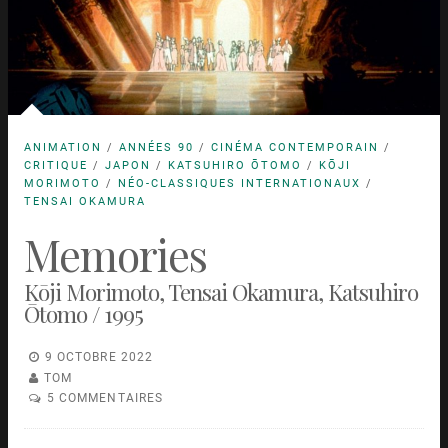
ANIMATION
/
ANNÉES 90
/
CINÉMA CONTEMPORAIN
/
CRITIQUE
/
JAPON
/
KATSUHIRO ŌTOMO
/
KŌJI
MORIMOTO
/
NÉO-CLASSIQUES INTERNATIONAUX
/
TENSAI OKAMURA
Memories
Kōji Morimoto, Tensai Okamura, Katsuhiro
Ōtomo / 1995
9 OCTOBRE 2022
TOM
5 COMMENTAIRES