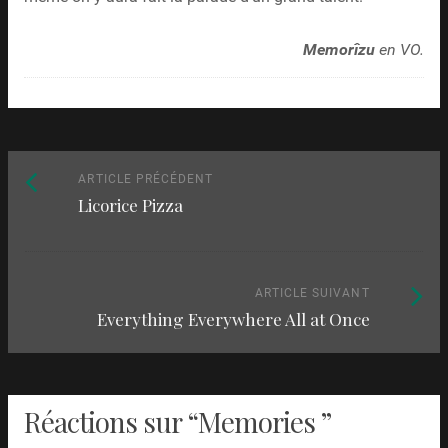
Memorîzu
en VO.
Naviguez
Article
ARTICLE PRÉCÉDENT
Licorice Pizza
précédent
parmi
:
les
articles
Article
ARTICLE SUIVANT
Everything Everywhere All at Once
suivant
:
Réactions sur “
Memories
”