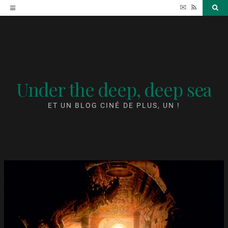
Accéder
✉
RSS
Sea
au
contenu
Under the deep, deep sea
ET UN BLOG CINÉ DE PLUS, UN !