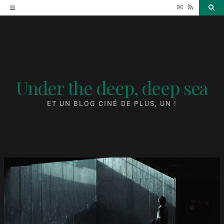
Accéder
✉
RSS
Sea
au
contenu
Under the deep, deep sea
ET UN BLOG CINÉ DE PLUS, UN !