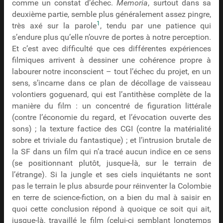
comme un constat d’échec.
Memoria
, surtout dans sa
deuxième partie, semble plus généralement assez pingre,
1
très axé sur la parole
, tendu par une patience qui
s’endure plus qu’elle n’ouvre de portes à notre perception.
Et c’est avec difficulté que ces différentes expériences
filmiques arrivent à dessiner une cohérence propre à
labourer notre inconscient – tout l’échec du projet, en un
sens, s’incarne dans ce plan de décollage de vaisseau
volontiers goguenard, qui est l’antithèse complète de la
manière du film : un concentré de figuration littérale
(contre l’économie du regard, et l’évocation ouverte des
sons) ; la texture factice des CGI (contre la matérialité
sobre et triviale du fantastique) ; et l’intrusion brutale de
la SF dans un film qui n’a tracé aucun indice en ce sens
(se positionnant plutôt, jusque-là, sur le terrain de
l’étrange). Si la jungle et ses ciels inquiétants ne sont
pas le terrain le plus absurde pour réinventer la Colombie
en terre de science-fiction, on a bien du mal à saisir en
quoi cette conclusion répond à quoique ce soit qui ait,
jusque-là, travaillé le film (celui-ci semblant longtemps