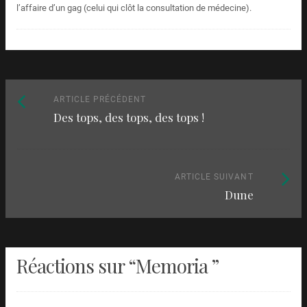
l’affaire d’un gag (celui qui clôt la consultation de médecine).
Naviguez
Article
ARTICLE PRÉCÉDENT
Des tops, des tops, des tops !
précédent
parmi
:
les
articles
Article
ARTICLE SUIVANT
Dune
suivant
:
Réactions sur “
Memoria
”