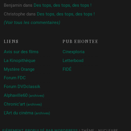
Benjamin
dans
Des tops, des tops, des tops !
Christophe
dans
Des tops, des tops, des tops !
(Voir tous les commentaires)
LIENS
PUB ÉHONTÉE
Avis sur des films
Cinexploria
La Kinopithèque
Letterboxd
Mystère Orange
FIDÉ
Forum FDC
Forum DVDclassik
Alphaville60
(archives)
Chronic’art
(archives)
L’Art du cinéma
(archives)
FIÈREMENT PROPULSÉ PAR WORDPRESS
|
THÈME : NUCLEARE