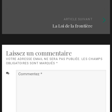
parmi
:
les
articles
Article
ARTICLE SUIVANT
La Loi de la frontière
suivant
:
Laissez un commentaire
VOTRE ADRESSE EMAIL NE SERA PAS PUBLIÉE. LES CHAMPS
OBLIGATOIRES SONT MARQUÉS
*
Commentez
*