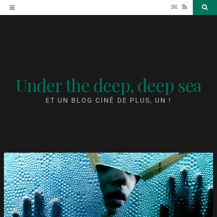
Accéder
✉
RSS
Sea
au
contenu
Under the deep, deep sea
ET UN BLOG CINÉ DE PLUS, UN !