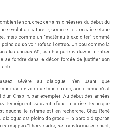
 combien le son, chez certains cinéastes du début du
une évolution naturelle, comme la prochaine étape
urée, mais comme un “matériau à exploiter” sommé
s peine de se voir refusé l’entrée. Un peu comme la
 dans les années 60, sembla parfois devoir montrer
de se fondre dans le décor, forcée de justifier son
nstante…
assez sévère au dialogue, n’en usant que
surprise de voir que face au son, son cinéma n’est
i d’un Chaplin, par exemple). Au début des années
ars témoignent souvent d’une maîtrise technique
 est gauche, le rythme est en recherche. Chez René
 du dialogue est pleine de grâce – la parole disparaît
uis réapparaît hors-cadre, se transforme en chant,