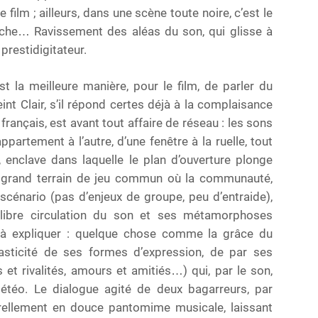
ilm ; ailleurs, dans une scène toute noire, c’est le
rche… Ravissement des aléas du son, qui glisse à
prestidigitateur.
st la meilleure manière, pour le film, de parler du
int Clair, s’il répond certes déjà à la complaisance
rançais, est avant tout affaire de réseau : les sons
partement à l’autre, d’une fenêtre à la ruelle, tout
, enclave dans laquelle le plan d’ouverture plonge
n grand terrain de jeu commun où la communauté,
cénario (pas d’enjeux de groupe, peu d’entraide),
 libre circulation du son et ses métamorphoses
le à expliquer : quelque chose comme la grâce du
lasticité de ses formes d’expression, de par ses
t rivalités, amours et amitiés…) qui, par le son,
météo. Le dialogue agité de deux bagarreurs, par
rellement en douce pantomime musicale, laissant