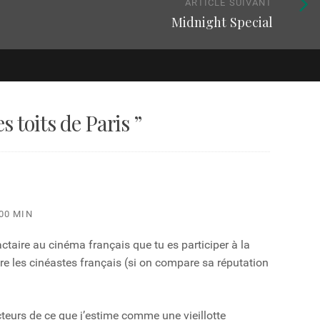
Article
ARTICLE SUIVANT
Midnight Special
suivan
:
es toits de Paris
”
00 MIN
ractaire au cinéma français que tu es participer à la
tre les cinéastes français (si on compare sa réputation
acteurs de ce que j’estime comme une vieillotte