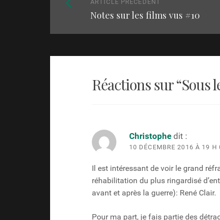
Naviguez
Article
ARTICLE PRÉCÉDENT
parmi
Notes sur les films vus
#10
précédent
:
les
articles
Réactions sur “
Sous l
Christophe
dit :
10 DÉCEMBRE 2016 À 19 H 
Il est intéressant de voir le grand réf
réhabilitation du plus ringardisé d’en
avant et après la guerre): René Clair.
Pour ma part, je fais partie des détr