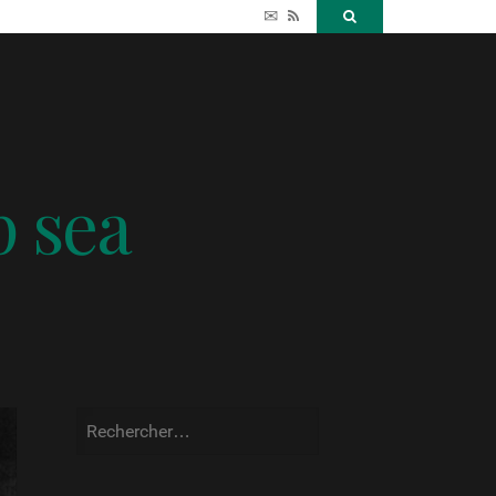
✉
RSS
Search
p sea
Rechercher :