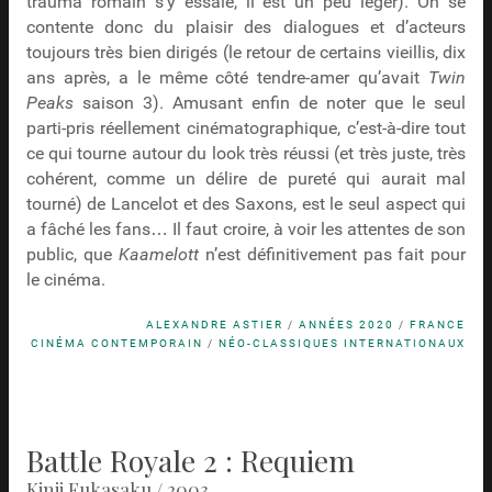
trauma romain s’y essaie, il est un peu léger). On se
contente donc du plaisir des dialogues et d’acteurs
toujours très bien dirigés (le retour de certains vieillis, dix
ans après, a le même côté tendre-amer qu’avait
Twin
Peaks
saison 3). Amusant enfin de noter que le seul
parti-pris réellement cinématographique, c’est-à-dire tout
ce qui tourne autour du look très réussi (et très juste, très
cohérent, comme un délire de pureté qui aurait mal
tourné) de Lancelot et des Saxons, est le seul aspect qui
a fâché les fans… Il faut croire, à voir les attentes de son
public, que
Kaamelott
n’est définitivement pas fait pour
le cinéma.
ALEXANDRE ASTIER
/
ANNÉES 2020
/
FRANCE
CINÉMA CONTEMPORAIN
/
NÉO-CLASSIQUES INTERNATIONAUX
Battle Royale 2 : Requiem
Kinji Fukasaku / 2003