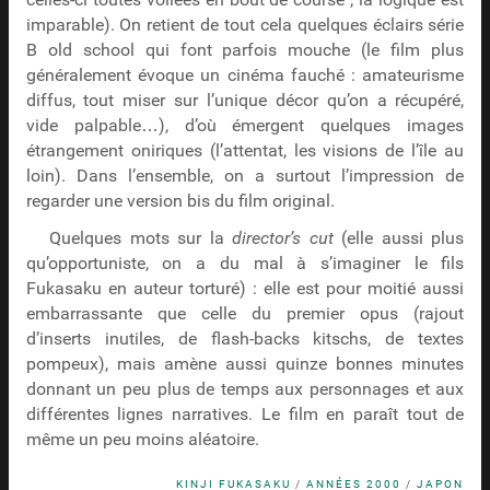
celles-ci toutes voilées en bout de course ; la logique est
imparable). On retient de tout cela quelques éclairs série
B old school qui font parfois mouche (le film plus
généralement évoque un cinéma fauché : amateurisme
diffus, tout miser sur l’unique décor qu’on a récupéré,
vide palpable…), d’où émergent quelques images
étrangement oniriques (l’attentat, les visions de l’île au
loin). Dans l’ensemble, on a surtout l’impression de
regarder une version bis du film original.
Quelques mots sur la
director’s cut
(elle aussi plus
qu’opportuniste, on a du mal à s’imaginer le fils
Fukasaku en auteur torturé) : elle est pour moitié aussi
embarrassante que celle du premier opus (rajout
d’inserts inutiles, de flash-backs kitschs, de textes
pompeux), mais amène aussi quinze bonnes minutes
donnant un peu plus de temps aux personnages et aux
différentes lignes narratives. Le film en paraît tout de
même un peu moins aléatoire.
KINJI FUKASAKU
/
ANNÉES 2000
/
JAPON