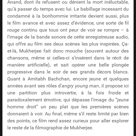
Anand, dont ils refusent ou dénient la mort inéluctable,
qu’à passer du temps avec lui. Le babillage incessant du
condamné à la bonhommie irritante devient aussi, plus
le film avance et avec assez d’évidence, une sorte de fil
rouge continu que tous ont peur de voir se rompre – à
l’image de la bande sonore de cette enregistreuse audio,
qui offre au film ses deux scènes les plus inspirées. Ça-
et-là, Mukherjee fait donc mouche (souvent autour des
chansons, même si celles-ci s’insèrent dans le récit de
manière artificielle), et sait opérer une belle plongée
progressive dans le soir de ses grands décors blancs.
Quant à Amitabh Bachchan, encore jeune et quelques
années avant ses rôles d’
angry young man
, il propose ici
une partition plus introvertie, à la fois froide et
paradoxalement émotive, qui dépasse l’image du “jeune
homme droit” un peu plat que les premières scènes
donnaient à voir. Au final, même s’il reste limité par bien
des points, ce film rend assez curieux pour aller explorer
le reste de la filmographie de Mukherjee.