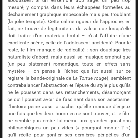
aboutissent à un ensemble trop sage, un peu trop
mesuré, y compris dans leurs échappées formelles au
déchaînement graphique impeccable mais peu troublant
(la jolie tempête). Cette calme rigueur de l’approche, en
fait, ne trouve de légitimité et de valeur que lorsqu’elle
doit traiter d’un matériau brutal – c’est l’affaire d’une
excellente scène, celle de l’adolescent accidenté. Pour le
reste, le film manque de radicalité : son doublage très
naturaliste d’abord, mais aussi sa musique emphatique
(un peu platement romantique, toute en effets sans
mystère – on pense à l’échec que fut aussi, sur ce
registre, la bande-originale de
La Tortue rouge
), semblent
contrebalancer l’abstraction et l’épure du style plus qu’ils
ne le poussent dans ses retranchements, désamorçant
ce qu’il pourrait avoir de fascinant dans son ascétisme.
L’histoire peine aussi à cacher qu’elle manque d’enjeux
une fois que les deux hommes se sont trouvés, et le film
ne semble pas croire lui-même aux grandes questions
philosophiques un peu vides (« pourquoi monter ? »)
qu’il récite pour gonfler ses dernières péripéties d’un