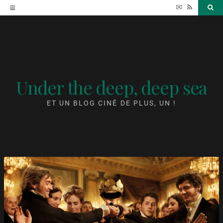
Accéder
✉
RSS
Sea
au
contenu
Under the deep, deep sea
ET UN BLOG CINÉ DE PLUS, UN !