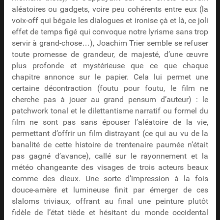
aléatoires ou gadgets, voire peu cohérents entre eux (la
voix-off qui bégaie les dialogues et ironise çà et là, ce joli
effet de temps figé qui convoque notre lyrisme sans trop
servir à grand-chose…), Joachim Trier semble se refuser
toute promesse de grandeur, de majesté, d’une œuvre
plus profonde et mystérieuse que ce que chaque
chapitre annonce sur le papier. Cela lui permet une
certaine décontraction (foutu pour foutu, le film ne
cherche pas à jouer au grand pensum d’auteur) : le
patchwork tonal et le dilettantisme narratif ou formel du
film ne sont pas sans épouser l’aléatoire de la vie,
permettant d’offrir un film distrayant (ce qui au vu de la
banalité de cette histoire de trentenaire paumée n’était
pas gagné d’avance), callé sur le rayonnement et la
météo changeante des visages de trois acteurs beaux
comme des dieux. Une sorte d’impression à la fois
douce-amère et lumineuse finit par émerger de ces
slaloms triviaux, offrant au final une peinture plutôt
fidèle de l’état tiède et hésitant du monde occidental