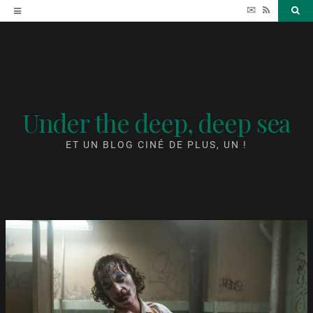
Accéder
✉
RSS
Sea
au
contenu
Under the deep, deep sea
ET UN BLOG CINÉ DE PLUS, UN !