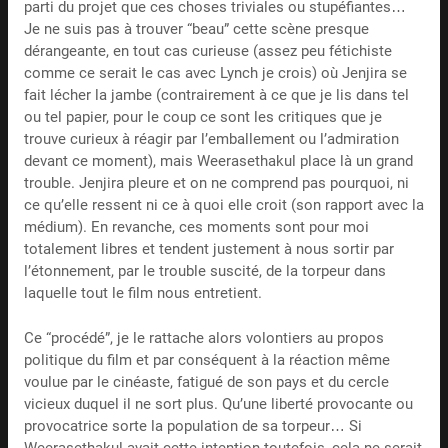
parti du projet que ces choses triviales ou stupéfiantes…
Je ne suis pas à trouver “beau” cette scène presque
dérangeante, en tout cas curieuse (assez peu fétichiste
comme ce serait le cas avec Lynch je crois) où Jenjira se
fait lécher la jambe (contrairement à ce que je lis dans tel
ou tel papier, pour le coup ce sont les critiques que je
trouve curieux à réagir par l’emballement ou l’admiration
devant ce moment), mais Weerasethakul place là un grand
trouble. Jenjira pleure et on ne comprend pas pourquoi, ni
ce qu’elle ressent ni ce à quoi elle croit (son rapport avec la
médium). En revanche, ces moments sont pour moi
totalement libres et tendent justement à nous sortir par
l’étonnement, par le trouble suscité, de la torpeur dans
laquelle tout le film nous entretient.
Ce “procédé”, je le rattache alors volontiers au propos
politique du film et par conséquent à la réaction même
voulue par le cinéaste, fatigué de son pays et du cercle
vicieux duquel il ne sort plus. Qu’une liberté provocante ou
provocatrice sorte la population de sa torpeur… Si
Weerasethakul avait cette intention toutefois, cela ne serait