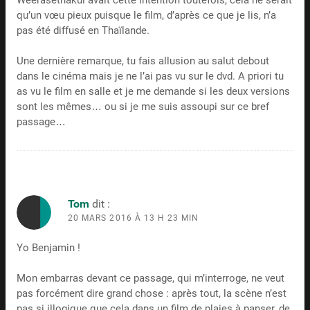
qu’un vœu pieux puisque le film, d’après ce que je lis, n’a
pas été diffusé en Thaïlande.
Une dernière remarque, tu fais allusion au salut debout
dans le cinéma mais je ne l’ai pas vu sur le dvd. A priori tu
as vu le film en salle et je me demande si les deux versions
sont les mêmes… ou si je me suis assoupi sur ce bref
passage…
Tom
dit :
20 MARS 2016 À 13 H 23 MIN
Yo Benjamin !
Mon embarras devant ce passage, qui m’interroge, ne veut
pas forcément dire grand chose : après tout, la scène n’est
pas si illogique que cela dans un film de plaies à panser, de