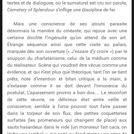
textes et de dialogues, où le surnaturel est cru sur parole,
Cemetery of Splendour
s’inflige une discipline de fer.
Mais une conscience de ses atouts parasite
désormais la manière du cinéaste, qui rejoue avec une
certaine docilité l’ingénuité qu’on attend de son art.
Étrange séquence ainsi que cette visite au palais,
marquée dès son ouverture (
« J’essaie d’y croire »
) par le
soupçon du charlatanisme, celui de la médium comme
du réalisateur. Scène qui voudrait être vécue comme une
évidence, et qui n’est plus que théorique, tant l’on se tient
prêts, note d’intention et bilan critique à la main, à
s’extasier comme il se doit devant l’innocence du
postulat. L’apaisement promis a bon dos… Le réconfort
de cette œuvre, ce délicieux état entre veille et
conscience, semble à force pouvoir tout faire passer
dans la torpeur de son flux, des petites coquetteries
surfaites (les promeneurs qui changent de place) aux
sauts hasardeux dans le vide (un monsieur fait caca, on
lèche une jambe) – qui sont au fond moins une prise de