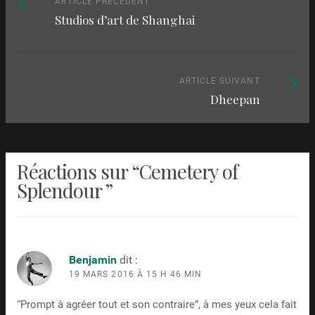
Naviguez
ARTICLE PRÉCÉDENT
Studios d’art de Shanghai
précédent
parmi
:
les
articles
Article
ARTICLE SUIVANT
Dheepan
suivant
:
Réactions sur “
Cemetery of
Splendour
”
Benjamin
dit :
19 MARS 2016 À 15 H 46 MIN
“Prompt à agréer tout et son contraire”, à mes yeux cela fait