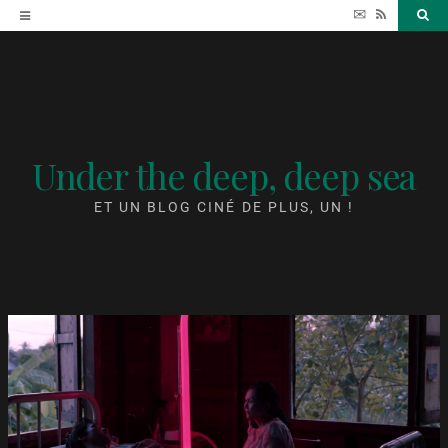
Accéder
✉
RSS
Sea
au
contenu
Under the deep, deep sea
ET UN BLOG CINÉ DE PLUS, UN !