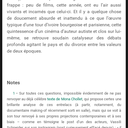
frappe : peu de films, cette année, ont eu l’air aussi
vivants et incarnés que celui-ci. Et il y a quelque chose
de doucement absurde et inattendu à ce que l’œuvre
typique d’une tour d’ivoire bourgeoise et parisienne, cette
quintessence d’un cinéma d’auteur autiste et clos sur lui-
même, se retrouve soudain catalyseur des débats
profonds agitant le pays et du divorce entre les valeurs
de deux époques.
Notes
1
• Sur toutes ces questions, impossible évidemment de ne pas
renvoyer au déjà célèbre
texte de Mona Chollet
, qui propose certes une
brillante analyse de ces entrelacs (à partir, notamment, du
documentaire making-of récemment sorti en salle), mais qui se voit à
son tour renvoyé à ses propres projections contemporaines et à ses
biais – comme en témoigne le post d’un des acteurs, Vassili
Schneider, sur son instragram (post curieusement effacé depuis) :
« Il