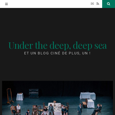
Accéder
✉
RSS
Sea
au
contenu
Under the deep, deep sea
ET UN BLOG CINÉ DE PLUS, UN !