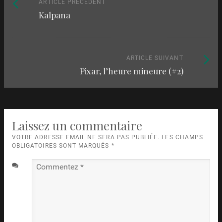
Naviguez
Article
ARTICLE PRÉCÉDENT
Kalpana
précédent
parmi
:
les
articles
Article
ARTICLE SUIVANT
Pixar, l’heure mineure (#2)
suivant
:
Laissez un commentaire
VOTRE ADRESSE EMAIL NE SERA PAS PUBLIÉE. LES CHAMPS
OBLIGATOIRES SONT MARQUÉS
*
Commentez
*