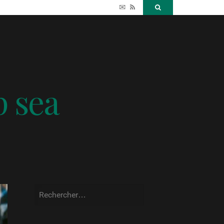
✉
RSS
Search
p sea
Rechercher :