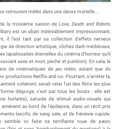
e se retrouvent mêlés dans une danse mortelle…
de la troisième saison de
Love, Death and Robots
Jibaro
est un objet indéniablement impressionnant,
ant, il l’est tant par sa collection d’effets nerveux
orgie de direction artistique, clichés dark-médiévaux,
les lapalissades éternelles du cinéma d’horreur qu’il
ociant sexe et mort, péché et punition). En cela, le
ans de cinématiques de jeu vidéo, autant que du
 productions Netflix and co. Pourtant, s’arrêter là,
ement cohérent, serait rater l’un des films les plus
 forme dégorge, c’est par tous les bouts : elle est
e hurlante), saturée de stimuli audio-visuels qui
ènent au bord de l’épilepsie, dans un récit pris
ents lascifs, de sang sale, et de frénésie cupide.
te semble ici faire sa terrifiante roue de paon,
 rap (fric et sexe, bombardement du montage) à la