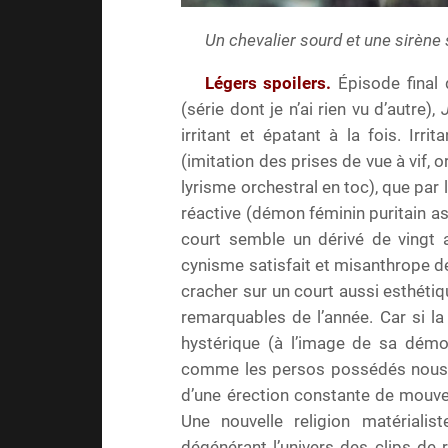
Un chevalier sourd et une sirèn
Légers spoilers.
Épisode final 
(série dont je n’ai rien vu d’autre),
irritant et épatant à la fois. Irrit
(imitation des prises de vue à vif, 
lyrisme orchestral en toc), que par 
réactive (démon féminin puritain ass
court semble un dérivé de vingt 
cynisme satisfait et misanthrope des
cracher sur un court aussi esthétiqu
remarquables de l’année. Car si la
hystérique (à l’image de sa démon
comme les persos possédés nous am
d’une érection constante de mouvem
Une nouvelle religion matérialis
dégénérant l’univers des clips de