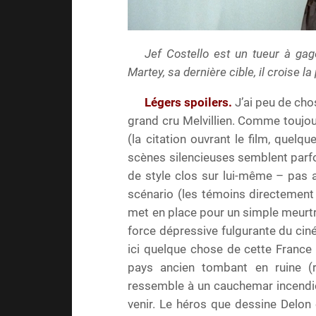
Jef Costello est un tueur à gag
Martey, sa dernière cible, il croise l
Légers spoilers.
J’ai peu de cho
grand cru Melvillien. Comme toujours
(la citation ouvrant le film, quelq
scènes silencieuses semblent parfoi
de style clos sur lui-même – pas 
scénario (les témoins directement 
met en place pour un simple meurtre
force dépressive fulgurante du ciném
ici quelque chose de cette France v
pays ancien tombant en ruine (r
ressemble à un cauchemar incendié)
venir. Le héros que dessine Delon 