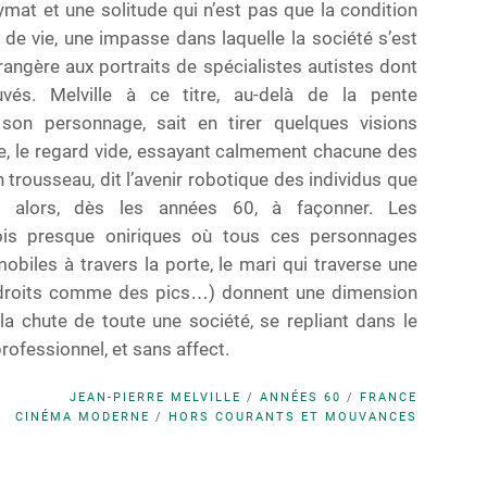
nymat et une solitude qui n’est pas que la condition
 de vie, une impasse dans laquelle la société s’est
rangère aux portraits de spécialistes autistes dont
és. Melville à ce titre, au-delà de la pente
 son personnage, sait en tirer quelques visions
e, le regard vide, essayant calmement chacune des
trousseau, dit l’avenir robotique des individus que
t alors, dès les années 60, à façonner. Les
rfois presque oniriques où tous ces personnages
obiles à travers la porte, le mari qui traverse une
 droits comme des pics…) donnent une dimension
 la chute de toute une société, se repliant dans le
ofessionnel, et sans affect.
JEAN-PIERRE MELVILLE
/
ANNÉES 60
/
FRANCE
CINÉMA MODERNE
/
HORS COURANTS ET MOUVANCES