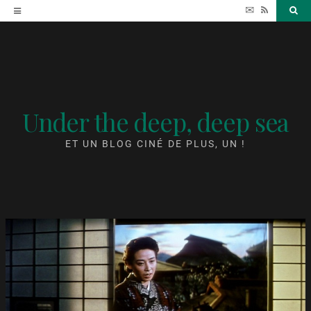
Accéder
✉
RSS
Sea
au
contenu
Under the deep, deep sea
ET UN BLOG CINÉ DE PLUS, UN !