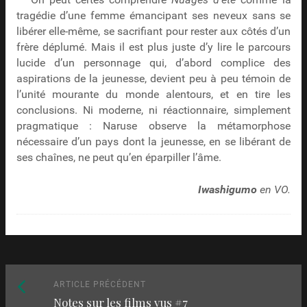
On peut certes comprendre
Nuages d’été
comme la
tragédie d’une femme émancipant ses neveux sans se
libérer elle-même, se sacrifiant pour rester aux côtés d’un
frère déplumé. Mais il est plus juste d’y lire le parcours
lucide d’un personnage qui, d’abord complice des
aspirations de la jeunesse, devient peu à peu témoin de
l’unité mourante du monde alentours, et en tire les
conclusions. Ni moderne, ni réactionnaire, simplement
pragmatique : Naruse observe la métamorphose
nécessaire d’un pays dont la jeunesse, en se libérant de
ses chaînes, ne peut qu’en éparpiller l’âme.
Iwashigumo
en VO.
Naviguez
Article
ARTICLE PRÉCÉDENT
Notes sur les films vus
précédent
#7