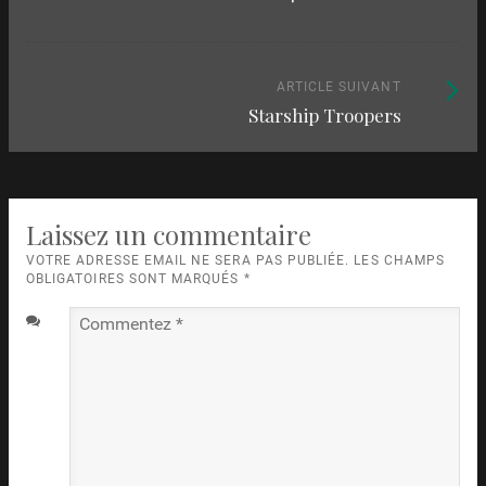
parmi
:
les
articles
Article
ARTICLE SUIVANT
Starship Troopers
suivant
:
Laissez un commentaire
VOTRE ADRESSE EMAIL NE SERA PAS PUBLIÉE. LES CHAMPS
OBLIGATOIRES SONT MARQUÉS
*
Commentez
*