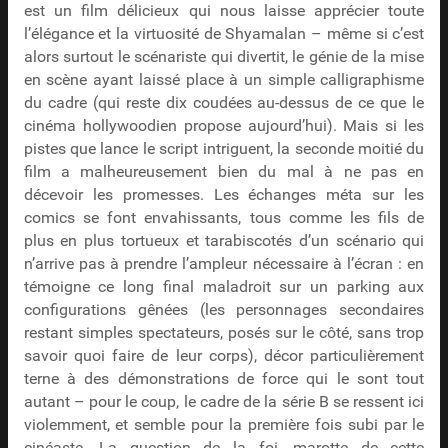
est un film délicieux qui nous laisse apprécier toute
l’élégance et la virtuosité de Shyamalan – même si c’est
alors surtout le scénariste qui divertit, le génie de la mise
en scène ayant laissé place à un simple calligraphisme
du cadre (qui reste dix coudées au-dessus de ce que le
cinéma hollywoodien propose aujourd’hui). Mais si les
pistes que lance le script intriguent, la seconde moitié du
film a malheureusement bien du mal à ne pas en
décevoir les promesses. Les échanges méta sur les
comics se font envahissants, tous comme les fils de
plus en plus tortueux et tarabiscotés d’un scénario qui
n’arrive pas à prendre l’ampleur nécessaire à l’écran : en
témoigne ce long final maladroit sur un parking aux
configurations gênées (les personnages secondaires
restant simples spectateurs, posés sur le côté, sans trop
savoir quoi faire de leur corps), décor particulièrement
terne à des démonstrations de force qui le sont tout
autant – pour le coup, le cadre de la série B se ressent ici
violemment, et semble pour la première fois subi par le
cinéaste. La question de la foi, marotte de cette