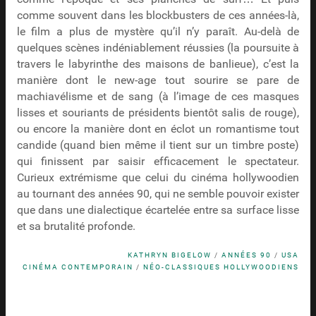
comme souvent dans les blockbusters de ces années-là,
le film a plus de mystère qu’il n’y paraît. Au-delà de
quelques scènes indéniablement réussies (la poursuite à
travers le labyrinthe des maisons de banlieue), c’est la
manière dont le new-age tout sourire se pare de
machiavélisme et de sang (à l’image de ces masques
lisses et souriants de présidents bientôt salis de rouge),
ou encore la manière dont en éclot un romantisme tout
candide (quand bien même il tient sur un timbre poste)
qui finissent par saisir efficacement le spectateur.
Curieux extrémisme que celui du cinéma hollywoodien
au tournant des années 90, qui ne semble pouvoir exister
que dans une dialectique écartelée entre sa surface lisse
et sa brutalité profonde.
KATHRYN BIGELOW
/
ANNÉES 90
/
USA
CINÉMA CONTEMPORAIN
/
NÉO-CLASSIQUES HOLLYWOODIENS