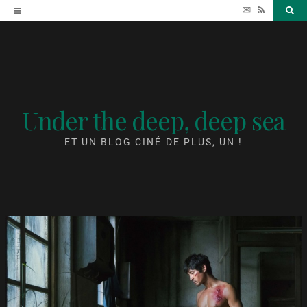
Accéder
✉
RSS
Sea
au
contenu
Under the deep, deep sea
ET UN BLOG CINÉ DE PLUS, UN !