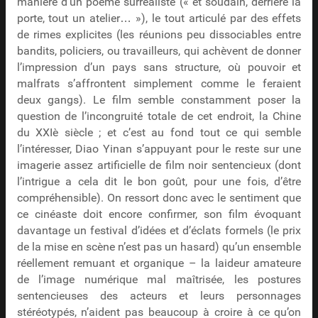
manière d’un poème surréaliste (« et soudain, derrière la
porte, tout un atelier… »), le tout articulé par des effets
de rimes explicites (les réunions peu dissociables entre
bandits, policiers, ou travailleurs, qui achèvent de donner
l’impression d’un pays sans structure, où pouvoir et
malfrats s’affrontent simplement comme le feraient
deux gangs). Le film semble constamment poser la
question de l’incongruité totale de cet endroit, la Chine
du XXIè siècle ; et c’est au fond tout ce qui semble
l’intéresser, Diao Yinan s’appuyant pour le reste sur une
imagerie assez artificielle de film noir sentencieux (dont
l’intrigue a cela dit le bon goût, pour une fois, d’être
compréhensible). On ressort donc avec le sentiment que
ce cinéaste doit encore confirmer, son film évoquant
davantage un festival d’idées et d’éclats formels (le prix
de la mise en scène n’est pas un hasard) qu’un ensemble
réellement remuant et organique – la laideur amateure
de l’image numérique mal maîtrisée, les postures
sentencieuses des acteurs et leurs personnages
stéréotypés, n’aident pas beaucoup à croire à ce qu’on