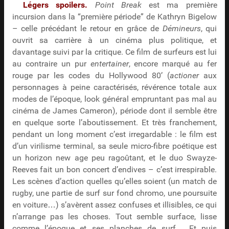
Légers spoilers.
Point Break
est ma première
incursion dans la “première période” de Kathryn Bigelow
– celle précédant le retour en grâce de
Démineurs
, qui
ouvrit sa carrière à un cinéma plus politique, et
davantage suivi par la critique. Ce film de surfeurs est lui
au contraire un pur
entertainer
, encore marqué au fer
rouge par les codes du Hollywood 80’ (
actioner
aux
personnages à peine caractérisés, révérence totale aux
modes de l’époque, look général empruntant pas mal au
cinéma de James Cameron), période dont il semble être
en quelque sorte l’aboutissement. Et très franchement,
pendant un long moment c’est irregardable : le film est
d’un virilisme terminal, sa seule micro-fibre poétique est
un horizon new age peu ragoûtant, et le duo Swayze-
Reeves fait un bon concert d’endives – c’est irrespirable.
Les scènes d’action quelles qu’elles soient (un match de
rugby, une partie de surf sur fond chromo, une poursuite
en voiture…) s’avèrent assez confuses et illisibles, ce qui
n’arrange pas les choses. Tout semble surface, lisse
comme l’époque et ses planches de surf… Et puis