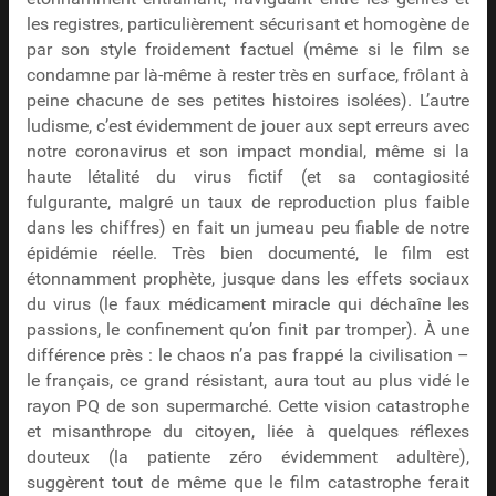
les registres, particulièrement sécurisant et homogène de
par son style froidement factuel (même si le film se
condamne par là-même à rester très en surface, frôlant à
peine chacune de ses petites histoires isolées). L’autre
ludisme, c’est évidemment de jouer aux sept erreurs avec
notre coronavirus et son impact mondial, même si la
haute létalité du virus fictif (et sa contagiosité
fulgurante, malgré un taux de reproduction plus faible
dans les chiffres) en fait un jumeau peu fiable de notre
épidémie réelle. Très bien documenté, le film est
étonnamment prophète, jusque dans les effets sociaux
du virus (le faux médicament miracle qui déchaîne les
passions, le confinement qu’on finit par tromper). À une
différence près : le chaos n’a pas frappé la civilisation –
le français, ce grand résistant, aura tout au plus vidé le
rayon PQ de son supermarché. Cette vision catastrophe
et misanthrope du citoyen, liée à quelques réflexes
douteux (la patiente zéro évidemment adultère),
suggèrent tout de même que le film catastrophe ferait