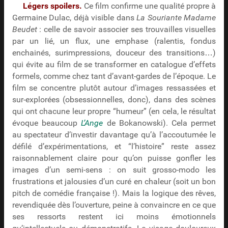
Légers spoilers.
Ce film confirme une qualité propre à
Germaine Dulac, déjà visible dans
La Souriante Madame
Beudet
: celle de savoir associer ses trouvailles visuelles
par un lié, un flux, une emphase (ralentis, fondus
enchainés, surimpressions, douceur des transitions…)
qui évite au film de se transformer en catalogue d’effets
formels, comme chez tant d’avant-gardes de l’époque. Le
film se concentre plutôt autour d’images ressassées et
sur-explorées (obsessionnelles, donc), dans des scènes
qui ont chacune leur propre “humeur” (en cela, le résultat
évoque beaucoup
L’Ange
de Bokanowski). Cela permet
au spectateur d’investir davantage qu’à l’accoutumée le
défilé d’expérimentations, et “l’histoire” reste assez
raisonnablement claire pour qu’on puisse gonfler les
images d’un semi-sens : on suit grosso-modo les
frustrations et jalousies d’un curé en chaleur (soit un bon
pitch de comédie française !). Mais la logique des rêves,
revendiquée dès l’ouverture, peine à convaincre en ce que
ses ressorts restent ici moins émotionnels