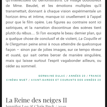
qu’intellectuels ou démonstratifs. Le visage douloureux
de Mme. Beudet, et les émotions multiples qu’il
transmettait, donnant à chaque vision expérimentale un
horizon ému et intime, manque ici cruellement à l’appel
pour que le film opère. Les figures au contraire sont ici
satiriques, et la narration discontinue des scènes tient
plutôt du rébus… Si l’on excepte le beau dernier plan, qui
a quelque chose de conclusif et de violent,
La Coquille et
le Clergyman
peine ainsi à nous atteindre de quelconque
façon – sinon par de jolies images, sur ce tempo rêveur
et ouaté, qui sait certes bercer de manière singulière,
mais qui laisse surtout l’esprit vagabonder ailleurs, ou
céder au sommeil.
GERMAINE DULAC
/
ANNÉES 20
/
FRANCE
CINÉMA MUET
/
AVANT-GARDES ET COURANTS DES ANNÉES 20
La Reine des neiges II
Jennifer Lee & Chris Buck / 2019