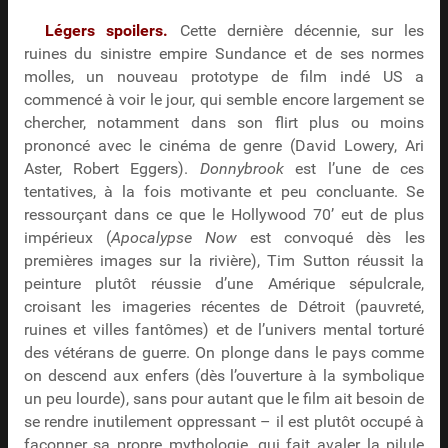
Légers spoilers.
Cette dernière décennie, sur les
ruines du sinistre empire Sundance et de ses normes
molles, un nouveau prototype de film indé US a
commencé à voir le jour, qui semble encore largement se
chercher, notamment dans son flirt plus ou moins
prononcé avec le cinéma de genre (David Lowery, Ari
Aster, Robert Eggers).
Donnybrook
est l’une de ces
tentatives, à la fois motivante et peu concluante. Se
ressourçant dans ce que le Hollywood 70’ eut de plus
impérieux (
Apocalypse Now
est convoqué dès les
premières images sur la rivière), Tim Sutton réussit la
peinture plutôt réussie d’une Amérique sépulcrale,
croisant les imageries récentes de Détroit (pauvreté,
ruines et villes fantômes) et de l’univers mental torturé
des vétérans de guerre. On plonge dans le pays comme
on descend aux enfers (dès l’ouverture à la symbolique
un peu lourde), sans pour autant que le film ait besoin de
se rendre inutilement oppressant – il est plutôt occupé à
façonner sa propre mythologie, qui fait avaler la pilule