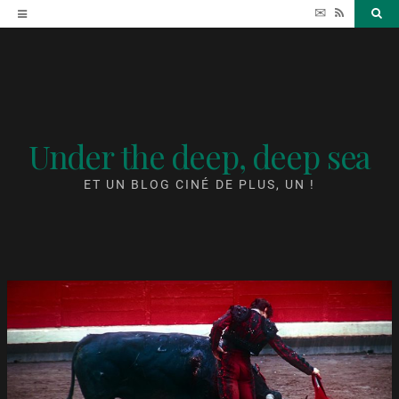
Accéder
✉
RSS
Sea
au
contenu
Under the deep, deep sea
ET UN BLOG CINÉ DE PLUS, UN !