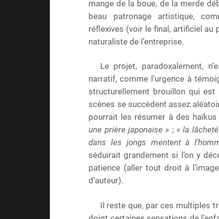
mange de la boue, de la merde débord
beau patronage artistique, comm
réflexives (voir le final, artificiel
naturaliste de l’entreprise.
Le projet, paradoxalement, n
narratif, comme l’urgence à témoig
structurellement brouillon qui est 
scènes se succèdent assez aléatoire
pourrait les résumer à des haïkus
une prière japonaise »
;
« la lâchet
dans les jongs mentent à l’hom
séduirait grandement si l’on y déc
patience (aller tout droit à l’im
d’auteur).
Il reste que, par ces multiples tr
doigt certaines sensations de l’en