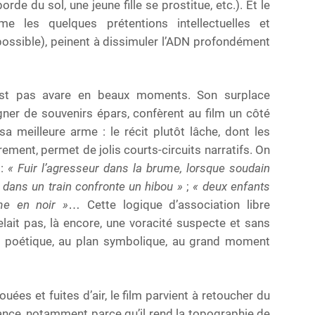
e du sol, une jeune fille se prostitue, etc.). Et le
e les quelques prétentions intellectuelles et
 au possible), peinent à dissimuler l’ADN profondément
’est pas avare en beaux moments. Son surplace
ner de souvenirs épars, confèrent au film un côté
sa meilleure arme : le récit plutôt lâche, dont les
ment, permet de jolis courts-circuits narratifs. On
 :
« Fuir l’agresseur dans la brume, lorsque soudain
é dans un train confronte un hibou »
;
« deux enfants
me en noir »
… Cette logique d’association libre
elait pas, là encore, une voracité suspecte et sans
age poétique, au plan symbolique, au grand moment
ouées et fuites d’air, le film parvient à retoucher du
fance, notamment parce qu’il rend la topographie de