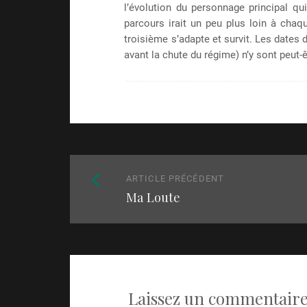
l’évolution du personnage principal qu
parcours irait un peu plus loin à chaqu
troisième s’adapte et survit. Les dates d
avant la chute du régime) n’y sont peut-ê
Naviguez
Article
ARTICLE PRÉCÉDENT
parmi
Ma Loute
précédent
:
les
articles
Laissez un commentair