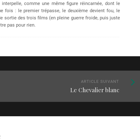
i interpelle, comme une même figure réincarnée, dont le
e fois : le premier trépasse, le deuxième devient fou, le
e sortie des trois films (en pleine guerre froide, puis juste
tre pas pour rien.
Article
ARTICLE SUIVANT
Le Chevalier blanc
suivan
:
e