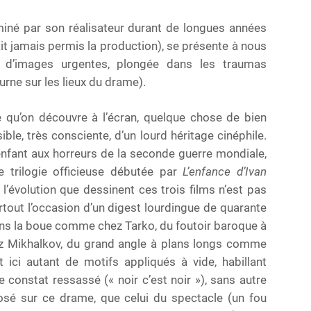
miné par son réalisateur durant de longues années
ait jamais permis la production), se présente à nous
 d’images urgentes, plongée dans les traumas
ourne sur les lieux du drame).
e qu’on découvre à l’écran, quelque chose de bien
sible, très consciente, d’un lourd héritage cinéphile.
’enfant aux horreurs de la seconde guerre mondiale,
e trilogie officieuse débutée par
L’enfance d’Ivan
 l’évolution que dessinent ces trois films n’est pas
tout l’occasion d’un digest lourdingue de quarante
ns la boue comme chez Tarko, du foutoir baroque à
z Mikhalkov, du grand angle à plans longs comme
ici autant de motifs appliqués à vide, habillant
 constat ressassé (« noir c’est noir »), sans autre
osé sur ce drame, que celui du spectacle (un fou