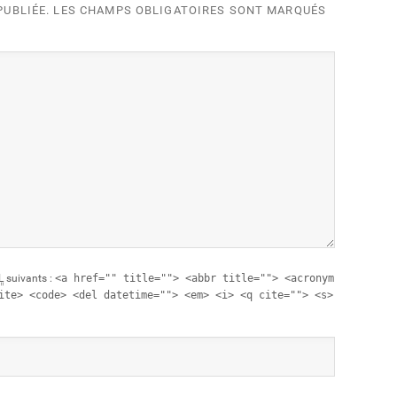
 PUBLIÉE. LES CHAMPS OBLIGATOIRES SONT MARQUÉS
L
suivants :
<a href="" title=""> <abbr title=""> <acronym
ite> <code> <del datetime=""> <em> <i> <q cite=""> <s>