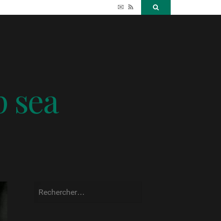
✉
RSS
Search
p sea
Rechercher :