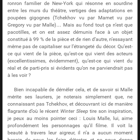
ronron familier de New-York qui résonne en sourdine
entre les murs du théâtre, vertiges des adaptations en
poupées gigognes (Tchekhov vu par Mamet vu par
Gregory vu par Malle)… Mais au fond tout ça n’est que
pacotilles, et on est assez démunis face à un objet
constitué à 99 % de la pièce et de rien d’autre, n’essayant
même pas de capitaliser sur l’étrangeté du décor. Qu’est-
ce qui vient de la pièce, qu’est-ce qui vient des acteurs
(excellentissimes, évidemment), qu’est-ce qui vient du
réal et de parti-pris si évidents qu’on ne parviendrait pas
à les voir ?
Bien incapable de démêler cela, et de savoir si Malle
mérite ses lauriers, je noterais simplement que, ne
connaissant pas Tchekhov, et découvrant ici de manière
flagrante d’où le récent
Winter Sleep
tire son inspiration,
je peux au moins pointer ceci : Louis Malle, lui, aime
profondément les personnages qu’il filme. Il voit la
beauté à travers leur aigreur, il n’a a aucun moment
besoin de nous les faire détester, et ne nous donne