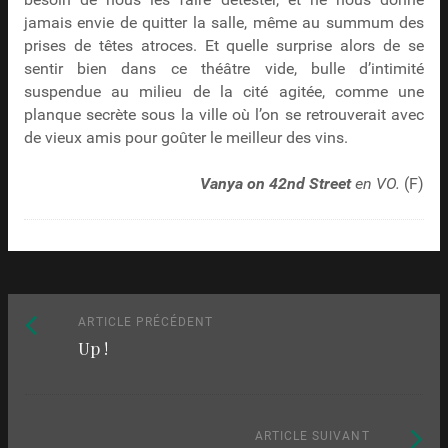
jamais envie de quitter la salle, même au summum des
prises de têtes atroces. Et quelle surprise alors de se
sentir bien dans ce théâtre vide, bulle d’intimité
suspendue au milieu de la cité agitée, comme une
planque secrète sous la ville où l’on se retrouverait avec
de vieux amis pour goûter le meilleur des vins.
Vanya on 42nd Street
en VO.
(F)
Naviguez
Article
ARTICLE PRÉCÉDENT
Up !
précédent
parmi
:
les
Article
ARTICLE SUIVANT