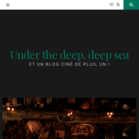
Accéder
✉
RSS
Sea
au
contenu
Under the deep, deep sea
ET UN BLOG CINÉ DE PLUS, UN !