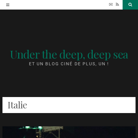
Accéder
✉
RSS
Sea
au
contenu
Under the deep, deep sea
ET UN BLOG CINÉ DE PLUS, UN !
Italie