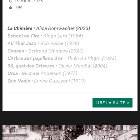
16 MARS 2025
TOM
La Chimère
• Alice Rohrwacher (2023)
School on Fire
• Ringo Lam (1984)
All That Jazz
• Bob Fosse (1979)
Conann
• Bertrand Mandico (2023)
L’Arbre aux papillons d’or
• Thiên Ân Phạm (2023)
36, quai des Orfèvres
• Olivier Marchal (2004)
Orca
• Michael Anderson (1977)
Quo Vadis
• Enrico Guazzoni (1913)
LIRE LA SUITE