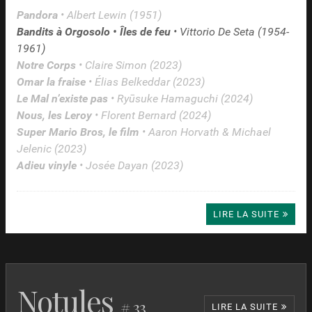
Pandora
• Albert Lewin (1951)
Bandits à Orgosolo • Îles de feu
• Vittorio De Seta (1954-
1961)
Notre Corps
• Claire Simon (2023)
Omar la fraise
• Élias Belkeddar (2023)
Le Mal n’existe pas
• Ryūsuke Hamaguchi (2024)
Nous, les Leroy
• Florent Bernard (2024)
Super Mario Bros, le film
• Aaron Horvath & Michael
Jelenic (2023)
Adieu vinyle
• Josée Dayan (2023)
LIRE LA SUITE
Notules
# 33
LIRE LA SUITE