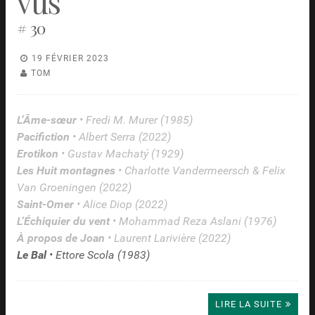
vus
# 30
19 FÉVRIER 2023
TOM
L’Âme-sœur
• Fredi M. Murer (1985)
Pacifiction
• Albert Serra (2022)
Erotikon
• Gustav Machatý (1929)
Les Huit montagnes
• Charlotte Vandermeersch & Felix
Van Groeningen (2022)
Saint-Omer
• Alice Diop (2022)
L’Échiquier du vent
• Mohammad Reza Aslani (1976)
À propos de Joan
• Laurent Larivière (2022)
Le Bal
• Ettore Scola (1983)
LIRE LA SUITE