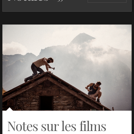
Le Portrait de Dorian Gray
Albert Lewin
USA
1945
Breaking Away
Peter Yates
USA
1979
Robocop
Paul
USA
1987
Verhoeven
F for Fake
Orson Welles
USA
1973
Dernière nuit à Milan
Andrea Di
Italie
2023
Stefano
Memory
Michel
Mexique-
2024
Franco
USA
Les Colons
Felipe Gálvez
Chili
2023
Haberle
Il boemo
Petr Václav
République
2022
tchèque
Notes sur les films
Border Line
Alejandro
Espagne
2022
Rojas, Juan
Sebastián
Vásquez