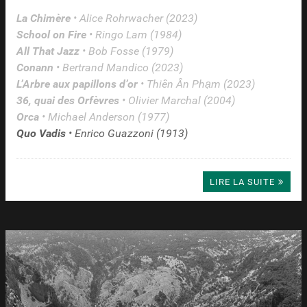
La Chimère
• Alice Rohrwacher (2023)
School on Fire
• Ringo Lam (1984)
All That Jazz
• Bob Fosse (1979)
Conann
• Bertrand Mandico (2023)
L’Arbre aux papillons d’or
• Thiên Ân Phạm (2023)
36, quai des Orfèvres
• Olivier Marchal (2004)
Orca
• Michael Anderson (1977)
Quo Vadis
• Enrico Guazzoni (1913)
LIRE LA SUITE