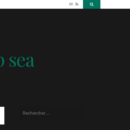
✉
RSS
Search
p sea
Rechercher :