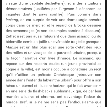
visage d’une capitale déchetterie), et à des situations
démonstratives (justifiées par l’urgence à dénoncer les
iniquités dont le pays souffre). Puis comme dans
Insiang
, on est surpris de voir une dramaturgie prendre
corps dans ce merdier, et le regard de Brocka dessiner
des personnages (et non de simples pantins à discours).
L’effet n’est pas aussi fulgurant que dans
Insiang
, où du
bidonville semblait jaillir une véritable tragédie grecque :
Manille
est un film plus égal, une sorte d’état des lieux
des milles et un visages de la pauvreté urbaine, presqu’à
la façon narrative d’un livre d’image. Le scénario, qui
repose sur des ressorts éculés (un jeune provincial se
cogne à la ville), est moins occupé à construire un récit
qu’il n’utilise un prétexte Orphéesque (retrouver son
aimée dans l’enfer du labyrinthe urbain) pour offrir à son
héros un éternel et illusoire horizon qui le fait avancer –
en une série de flash-backs subliminaux qui, de par leur
manière allusive et chromo, ont davantage l’odeur du
mirage. Bref, si je ne me sens pas l’enthousiasme que