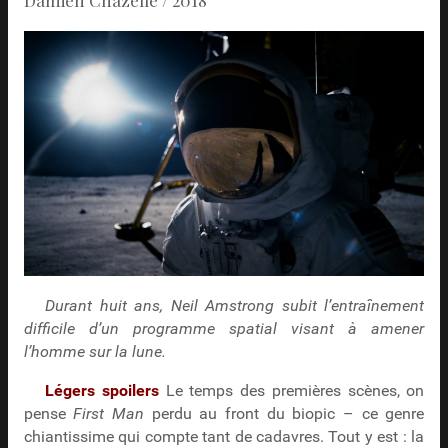
Durant huit ans, Neil Amstrong subit l’entraînement
difficile d’un programme spatial visant à amener
l’homme sur la lune.
Légers spoilers
Le temps des premières scènes, on
pense
First Man
perdu au front du biopic – ce genre
chiantissime qui compte tant de cadavres. Tout y est : la