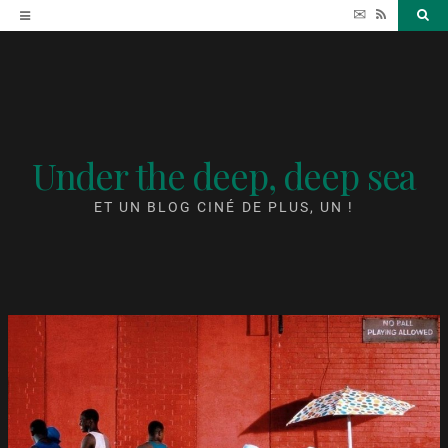
Accéder
✉
RSS
Sea
au
contenu
Under the deep, deep sea
ET UN BLOG CINÉ DE PLUS, UN !