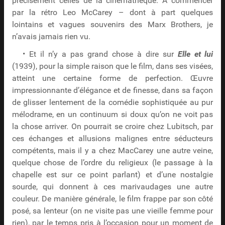
précisément celles de la cinémathèque. À commencer
par la rétro Leo McCarey – dont à part quelques
lointains et vagues souvenirs des Marx Brothers, je
n’avais jamais rien vu.
• Et il n’y a pas grand chose à dire sur
Elle et lui
(1939), pour la simple raison que le film, dans ses visées,
atteint une certaine forme de perfection. Œuvre
impressionnante d’élégance et de finesse, dans sa façon
de glisser lentement de la comédie sophistiquée au pur
mélodrame, en un continuum si doux qu’on ne voit pas
la chose arriver. On pourrait se croire chez Lubitsch, par
ces échanges et allusions malignes entre séducteurs
compétents, mais il y a chez MacCarey une autre veine,
quelque chose de l’ordre du religieux (le passage à la
chapelle est sur ce point parlant) et d’une nostalgie
sourde, qui donnent à ces marivaudages une autre
couleur. De manière générale, le film frappe par son côté
posé, sa lenteur (on ne visite pas une vieille femme pour
rien), par le temps pris à l’occasion pour un moment de