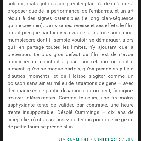
science, mais qui dès son premier plan n’a rien d’autre à
proposer que de la performance, de l’embarras, et un art
réduit à des signes ostensibles (le long plan-séquence
qui ne crée rien). Dans sa sécheresse et ses effets, le film
paraît presque hautain vis-à-vis de la matrice sundance-
mumblecore dont il semble vouloir se démarquer, alors
qu’il en partage toutes les limites, n’y ajoutant que la
prétention. Le plus gros défaut du film est de n’avoir
aucun regard construit à poser sur cet homme dont il
aimerait qu’on se moque parfois, qu’on prenne en pitié à
d’autres moments, et qu’il laisse s’agiter comme un
poisson sans air au milieu de situations de gêne – avec
des manières de pantin désarticulé qu’on peut, j’imagine,
trouver intéressantes. Comme toujours, une fin moins
asphyxiante tente de valider, par contraste, une heure
trente insupportable. Désolé Cummings – dix ans de
cinéphilie, c’est aussi assez de temps pour que ce genre
de petits tours ne prenne plus.
JIM CUMMINGS
/
ANNÉES 2010
/
USA