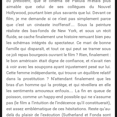
du président
, que le cinéma de Pakula m’étais plus
aimable que celui de ses collègues du Nouvel
Hollywood, pourtant bien plus savants que lui. Devant ce
film, je me demande si ce n’est pas simplement parce
que c’est un cinéaste inoffensif… Sous la peinture
réaliste des bas-fonds de New York, et sous un récit
fluide, se cache finalement une histoire remuant bien peu
les schémas intégrés du spectateur. Ce mari de bonne
famille qui disparaît, et tout ce qui peut se tramer sous
ce joli repas bourgeois ouvrant le film ? Rien, finalement :
le bon américain était digne de confiance, et n’avait rien
à voir avec les soupçons ayant injustement pesé sur lui.
Cette femme indépendante, qui trouve un équilibre relatif
dans la prostitution ? N’attendant finalement que les
bras d’un homme qui la protège, et qui réveillera en elle
les sentiments amoureux enfouis… La fin en queue de
poisson, comme un happy-end possible qui ne s’assume
pas (le film a l’intuition de l’indécence qu’il constituerait),
est assez emblématique de ces hésitations. Reste qu’au-
delà du plaisir de l’exécution (Sutherland et Fonda sont