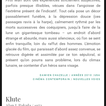
First Man
sont des expériences strictement subjectives,
parfois presque illisibles, vécues dans l’angoisse de
l’extrême présent de l’indicatif. Tout cela pose un décor
passablement funèbre, à la dépression douce (ces
passages ravis à la harpe), calmement rythmé par les
morts successives des coéquipiers, jusqu’à faire de la
lune un gigantesque tombeau – un endroit d’abord
étrange et absurde, mais aussi silencieux, où l’on se sent
enfin tranquille, loin du raffut des hommes. L’émotion
glacée du film, qui paraissait d’abord assez convenue, se
retrouve digérée et assimilée par ce ton sépulcral, si
présent qu’on pourra sans problème, lors du climax
lunaire, se contenter d’un héros sans visage.
DAMIEN CHAZELLE
/
ANNÉES 2010
/
USA
CINÉMA CONTEMPORAIN
/
NOUVELLES VOIES
Klute
Alan J. Pakula / 1972