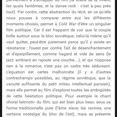
parviennent à s’échapper du film (la scène de la rivière,
les quais fantômes, et la danse rock : c’est à peu près
tout). Par contre, cette abstraction du récit, en ce qu’elle
nous pousse à comparer entre eux les différents
moments choisis, permet à
Cold War
d’être un singulier
film politique. Car il est frappant de voir que le couple
brille surtout sous le bloc soviétique, celui-là même qu’il
veut quitter, peut-être justement parce qu’il y existe en
résistance ; l’ouest par contre, fait de désenchantement
et d’éparpillement, comme hagard et vidé de sens (le
jazz ambiant en rajoute une couche…), et qui n’oppose
rien à la romance, n’est pas un cadre très séduisant.
L’équation est certes malhonnête (il y a d’autres
contrechamps possibles, au régime soviétique, que la
vacuité suffisante du petit milieu intellectuel parisien),
mais elle permet au film d’explorer toutes les ambigüités
de cette hésitation politique. Pour exemple le chant
choral leitmotiv du film, qui est bien plus beau sous sa
forme traditionnelle pure (l’âme slave, les racines, une
certaine nostalgie du bloc de l’est), mais se présente