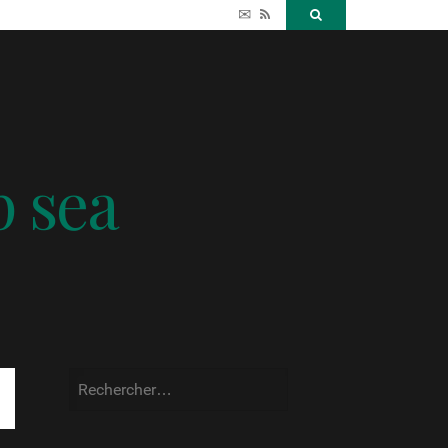
✉
RSS
Search
p sea
Rechercher :