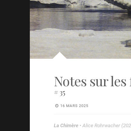
Notes sur les 
# 35
16 MARS 2025
La Chimère
• Alice Rohrwacher (202