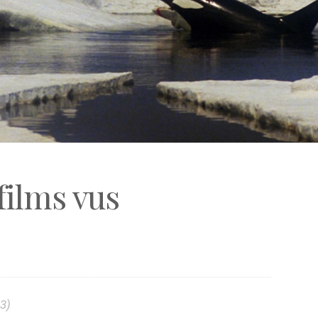
films vus
3)