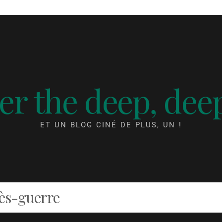
r the deep, dee
ET UN BLOG CINÉ DE PLUS, UN !
rès-guerre