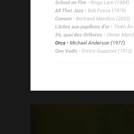
School on Fire
• Ringo Lam (1984)
All That Jazz
• Bob Fosse (1979)
Conann
• Bertrand Mandico (2023)
L’Arbre aux papillons d’or
• Thiên Ân
36, quai des Orfèvres
• Olivier Marc
Orca
• Michael Anderson (1977)
Quo Vadis
• Enrico Guazzoni (1913)