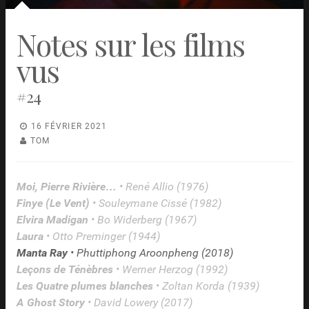
Notes sur les films
vus
#24
16 FÉVRIER 2021
TOM
Moi, Pierre Rivière…
• René Allio (1976)
Finye (Le Vent)
• Souleymane Cissé (1982)
Elvira Madigan
• Bo Widerberg (1967)
Laura
• Otto Preminger (1944)
Manta Ray
• Phuttiphong Aroonpheng (2018)
Leçons de Ténèbres
• Werner Herzog (1992)
Les Quatre plumes blanches
• Zoltan Korda (1939)
A Ghost Story
• David Lowery (2017)