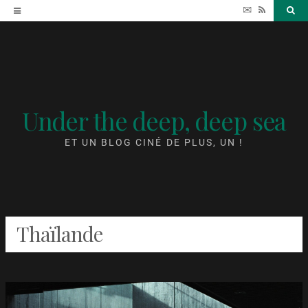
Accéder
✉
RSS
Sea
au
contenu
Under the deep, deep sea
ET UN BLOG CINÉ DE PLUS, UN !
Thaïlande