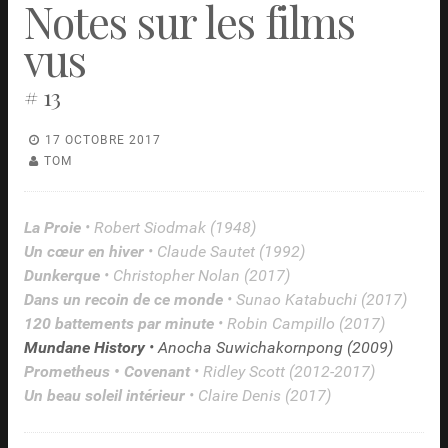
Notes sur les films
vus
# 13
17 OCTOBRE 2017
TOM
La Proie
• Robert Siodmak (1948)
Un cœur en hiver
• Claude Sautet (1992)
Dunkerque
• Christopher Nolan (2017)
Dans un recoin de ce monde
• Sunao Katabuchi (2017)
120 battements par minute
• Robin Campillo (2017)
Mundane History
• Anocha Suwichakornpong (2009)
Prometheus • Covenant
• Ridley Scott (2012-2017)
Un beau soleil intérieur
• Claire Denis (2017)