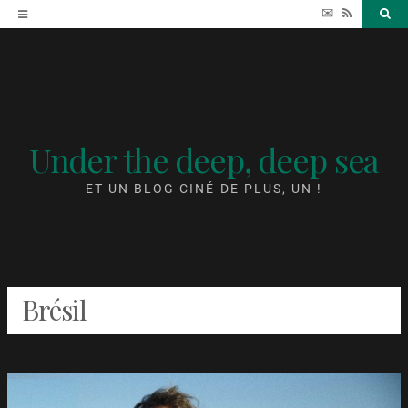
Accéder
✉
RSS
Sea
au
contenu
Under the deep, deep sea
ET UN BLOG CINÉ DE PLUS, UN !
Brésil