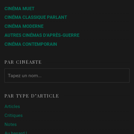
New Life
John
USA
2024
CINÉMA MUET
Rosman
Something in the water
Hayley
Royaume-
2024
CINÉMA CLASSIQUE PARLANT
Easton
Uni
Street
CINÉMA MODERNE
Role play
Thomas
France /
2023
AUTRES CINÉMAS D’APRÈS-GUERRE
Vincent
USA /
Allemagne
CINÉMA CONTEMPORAIN
PAR CINÉASTE
PAR TYPE D’ARTICLE
Articles
Critiques
Notes
Au hasard !