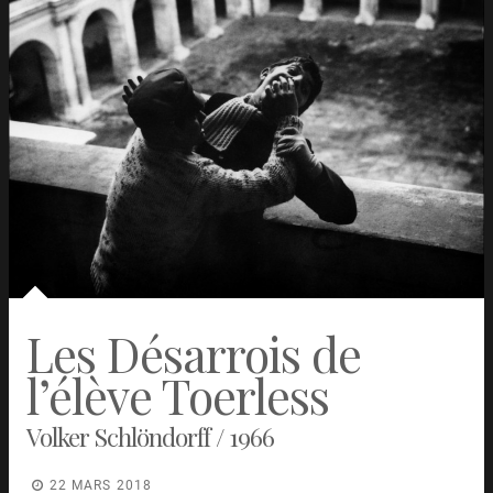
Les Désarrois de
l’élève Toerless
Volker Schlöndorff / 1966
22 MARS 2018