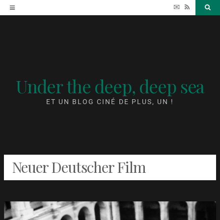
Accéder
✉
RSS
Sea
au
contenu
Under the deep, deep sea
ET UN BLOG CINÉ DE PLUS, UN !
Neuer Deutscher Film