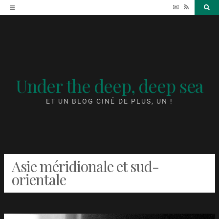
Accéder
✉
RSS
Sea
au
contenu
Under the deep, deep sea
ET UN BLOG CINÉ DE PLUS, UN !
Asie méridionale et sud-
orientale