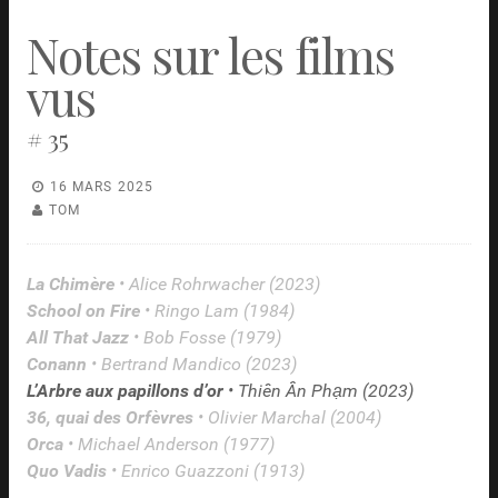
Notes sur les films
vus
# 35
16 MARS 2025
TOM
La Chimère
• Alice Rohrwacher (2023)
School on Fire
• Ringo Lam (1984)
All That Jazz
• Bob Fosse (1979)
Conann
• Bertrand Mandico (2023)
L’Arbre aux papillons d’or
• Thiên Ân Phạm (2023)
36, quai des Orfèvres
• Olivier Marchal (2004)
Orca
• Michael Anderson (1977)
Quo Vadis
• Enrico Guazzoni (1913)