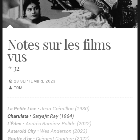
Notes sur les films
vus
# 32
28 SEPTEMBRE 2023
TOM
La Petite Lise
• Jean Grémillon (1930)
Charulata
• Satyajit Ray (1964)
L’Éden
• Andrés Ramírez Pulido (2022)
Asteroid City
• Wes Anderson (2023)
Goutte d’or
• Clément Cogitore (2022)