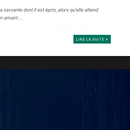
a servante dont il est épris, alors qu’elle attend
son amant…
LIRE LA SUITE