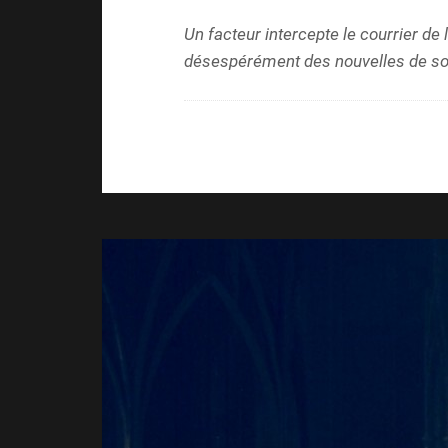
Un facteur intercepte le courrier de l
désespérément des nouvelles de 