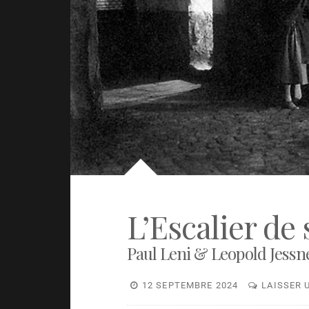
L’Escalier de 
Paul Leni & Leopold Jessne
12 SEPTEMBRE 2024
LAISSER 