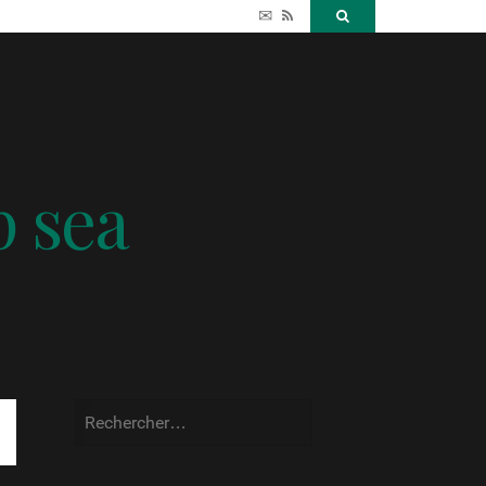
✉
RSS
Search
p sea
Rechercher :