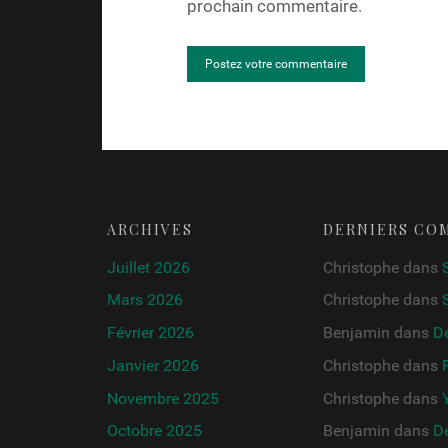
prochain commentaire.
ARCHIVES
DERNIERS CO
Juillet 2026
Christophe
dans
Mars 2026
Christophe
dans
Février 2026
Benjamin
dans
De
Janvier 2026
Christophe
dans
Novembre 2025
Christophe
dans
Y
Octobre 2025
Benjamin
dans
De