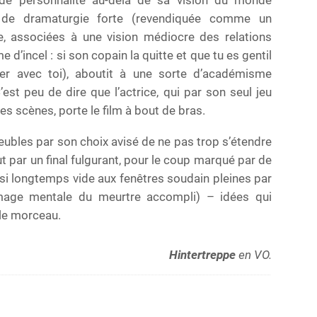
de personnalité au-delà de sa vision du monde
e de dramaturgie forte (revendiquée comme un
ée, associées à une vision médiocre des relations
d’incel : si son copain la quitte et que tu es gentil
her avec toi), aboutit à une sorte d’académisme
’est peu de dire que l’actrice, qui par son seul jeu
des scènes, porte le film à bout de bras.
bles par son choix avisé de ne pas trop s’étendre
t par un final fulgurant, pour le coup marqué par de
 si longtemps vide aux fenêtres soudain pleines par
’image mentale du meurtre accompli) – idées qui
 le morceau.
Hintertreppe
en VO.