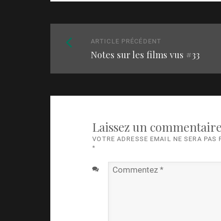
Naviguez
Article
ARTICLE PRÉCÉDENT
parmi
Notes sur les films vus
#33
précédent
:
les
articles
Laissez un commentair
VOTRE ADRESSE EMAIL NE SERA PAS
*
Commentez
*