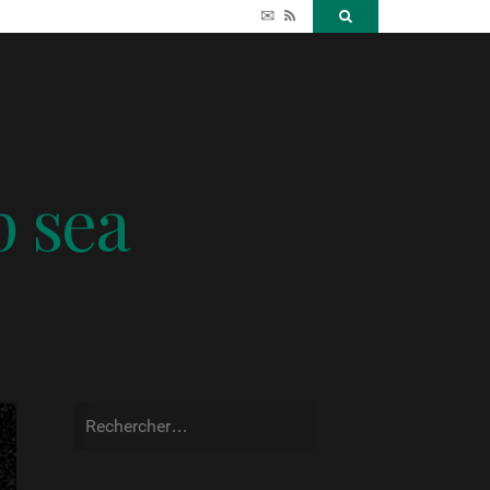
✉
RSS
Search
p sea
Rechercher :