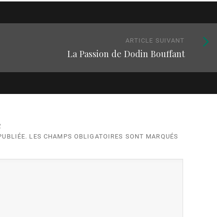
Article
ARTICLE SUIVANT
La Passion de Dodin Bouffant
suivan
:
e
 PUBLIÉE. LES CHAMPS OBLIGATOIRES SONT MARQUÉS