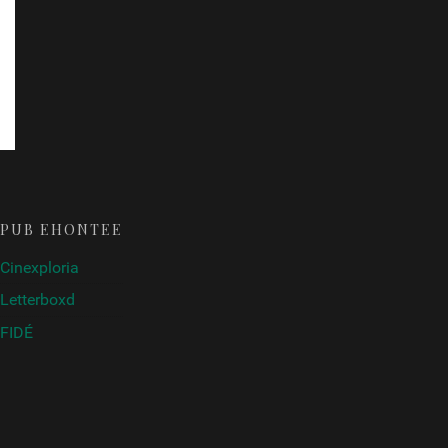
PUB ÉHONTÉE
Cinexploria
Letterboxd
FIDÉ