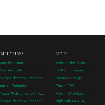
MMENTAIRES
LIENS
Sous les ponts
Avis sur des films
Sous les ponts
La Kinopithèque
s tops, des tops, des tops !
Mystère Orange
Roman Polanski
Forum FDC
’aura t’il de la neige à Noël ?
Forum DVDclassik
s tops, des tops, des tops !
Alphaville60
(archives)