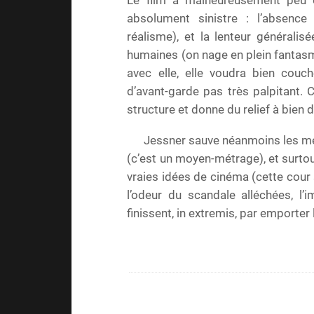
Le film a malheureusement peu 
absolument sinistre : l’absenc
réalisme), et la lenteur généralis
humaines (on nage en plein fantasme 
avec elle, elle voudra bien couc
d’avant-garde pas très palpitant. C
structure et donne du relief à bien 
Jessner sauve néanmoins les meu
(c’est un moyen-métrage), et surtou
vraies idées de cinéma (cette cour
l’odeur du scandale alléchées, l
finissent, in extremis, par emporter