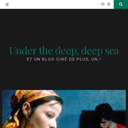
Accéder
✉
RSS
Sea
au
contenu
Under the deep, deep sea
ET UN BLOG CINÉ DE PLUS, UN !