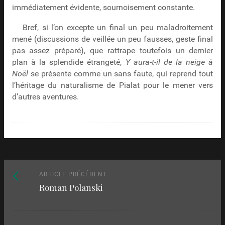
immédiatement évidente, sournoisement constante.
Bref, si l’on excepte un final un peu maladroitement
mené (discussions de veillée un peu fausses, geste final
pas assez préparé), que rattrape toutefois un dernier
plan à la splendide étrangeté,
Y aura-t-il de la neige à
Noël
se présente comme un sans faute, qui reprend tout
l’héritage du naturalisme de Pialat pour le mener vers
d’autres aventures.
Naviguez
Article
ARTICLE PRÉCÉDENT
Roman Polanski
précédent
parmi
:
les